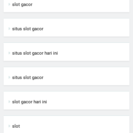
slot gacor
situs slot gacor
situs slot gacor hari ini
situs slot gacor
slot gacor hari ini
slot