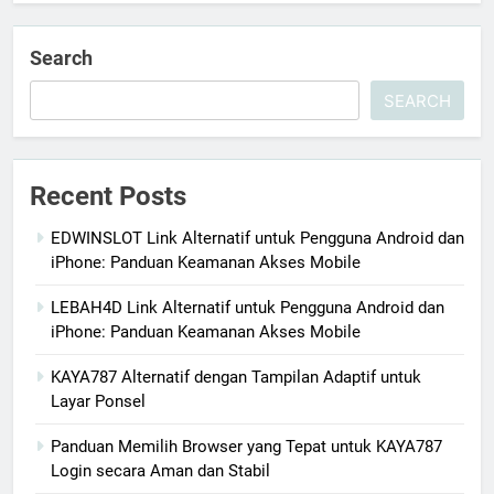
Search
SEARCH
Recent Posts
EDWINSLOT Link Alternatif untuk Pengguna Android dan
iPhone: Panduan Keamanan Akses Mobile
LEBAH4D Link Alternatif untuk Pengguna Android dan
iPhone: Panduan Keamanan Akses Mobile
KAYA787 Alternatif dengan Tampilan Adaptif untuk
Layar Ponsel
Panduan Memilih Browser yang Tepat untuk KAYA787
Login secara Aman dan Stabil