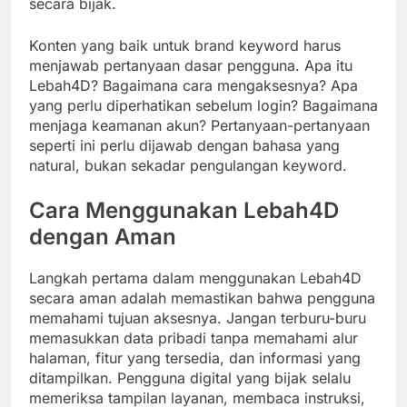
secara bijak.
Konten yang baik untuk brand keyword harus
menjawab pertanyaan dasar pengguna. Apa itu
Lebah4D? Bagaimana cara mengaksesnya? Apa
yang perlu diperhatikan sebelum login? Bagaimana
menjaga keamanan akun? Pertanyaan-pertanyaan
seperti ini perlu dijawab dengan bahasa yang
natural, bukan sekadar pengulangan keyword.
Cara Menggunakan Lebah4D
dengan Aman
Langkah pertama dalam menggunakan Lebah4D
secara aman adalah memastikan bahwa pengguna
memahami tujuan aksesnya. Jangan terburu-buru
memasukkan data pribadi tanpa memahami alur
halaman, fitur yang tersedia, dan informasi yang
ditampilkan. Pengguna digital yang bijak selalu
memeriksa tampilan layanan, membaca instruksi,