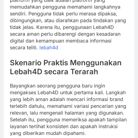
memudahkan pengguna memahami langkahnya
sendiri. Pengguna tidak perlu merasa dipaksa,
dibingungkan, atau diarahkan pada tindakan yang
tidak jelas. Karena itu, penggunaan Lebah4D
secara aman perlu dibarengi dengan kesadaran
digital dan kemampuan membaca informasi
secara teliti.
lebah4d
Skenario Praktis Menggunakan
Lebah4D secara Terarah
Bayangkan seorang pengguna baru ingin
mengakses Lebah4D untuk pertama kali. Langkah
yang lebih aman adalah mencari informasi brand
terlebih dahulu, memahami variasi pencarian yang
relevan, lalu mengenali halaman yang digunakan.
Setelah itu, pengguna memeriksa apakah tampilan
layanan terlihat konsisten dan apakah instruksi
yang diberikan mudah dipahami.