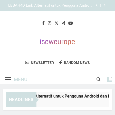
Skip
KAYA787 Alternatif dengan Tampilan Adaptif
to
untuk Layar Ponsel
content
Panduan Memilih Browser yang Tepat untuk
KAYA787 Login secara Aman dan Stabil
EDWINSLOT Link Alternatif untuk Pengguna
Android dan iPhone: Panduan Keamanan Akses
Mobile
LEBAH4D Link Alternatif untuk Pengguna Android
dan iPhone: Panduan Keamanan Akses Mobile
KAYA787 Alternatif dengan Tampilan Adaptif
untuk Layar Ponsel
ISEW Europe
Dapatkan Layanan Teknik Dan Kejuruan
Panduan Memilih Browser yang Tepat untuk
NEWSLETTER
RANDOM NEWS
KAYA787 Login secara Aman dan Stabil
Dari ISEW Europe Untuk Kebutuhan Industri
Anda.
MENU
WINSLOT Link Alternatif untuk Pengguna Android dan iPhon
HEADLINES
eeks Ago