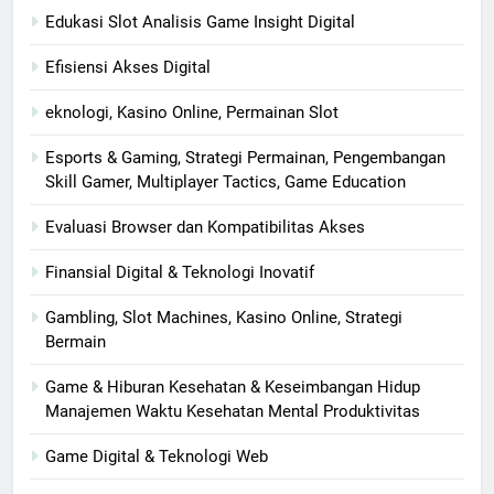
Edukasi Slot Analisis Game Insight Digital
Efisiensi Akses Digital
eknologi, Kasino Online, Permainan Slot
Esports & Gaming, Strategi Permainan, Pengembangan
Skill Gamer, Multiplayer Tactics, Game Education
Evaluasi Browser dan Kompatibilitas Akses
Finansial Digital & Teknologi Inovatif
Gambling, Slot Machines, Kasino Online, Strategi
Bermain
Game & Hiburan Kesehatan & Keseimbangan Hidup
Manajemen Waktu Kesehatan Mental Produktivitas
Game Digital & Teknologi Web