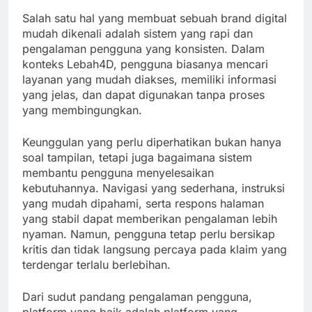
Salah satu hal yang membuat sebuah brand digital
mudah dikenali adalah sistem yang rapi dan
pengalaman pengguna yang konsisten. Dalam
konteks Lebah4D, pengguna biasanya mencari
layanan yang mudah diakses, memiliki informasi
yang jelas, dan dapat digunakan tanpa proses
yang membingungkan.
Keunggulan yang perlu diperhatikan bukan hanya
soal tampilan, tetapi juga bagaimana sistem
membantu pengguna menyelesaikan
kebutuhannya. Navigasi yang sederhana, instruksi
yang mudah dipahami, serta respons halaman
yang stabil dapat memberikan pengalaman lebih
nyaman. Namun, pengguna tetap perlu bersikap
kritis dan tidak langsung percaya pada klaim yang
terdengar terlalu berlebihan.
Dari sudut pandang pengalaman pengguna,
platform yang baik adalah platform yang