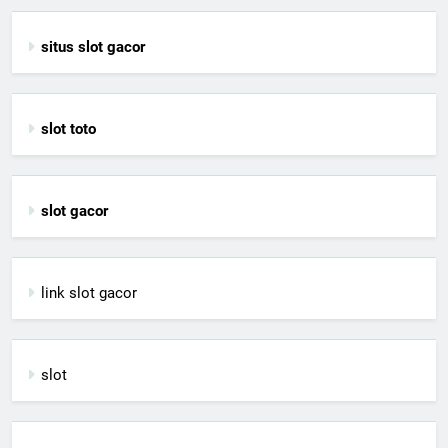
situs slot gacor
slot toto
slot gacor
link slot gacor
slot