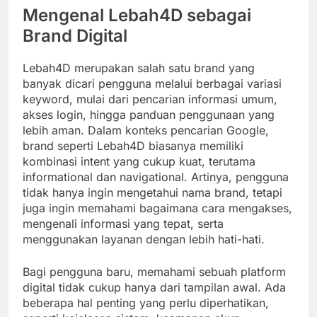
Mengenal Lebah4D sebagai
Brand Digital
Lebah4D merupakan salah satu brand yang
banyak dicari pengguna melalui berbagai variasi
keyword, mulai dari pencarian informasi umum,
akses login, hingga panduan penggunaan yang
lebih aman. Dalam konteks pencarian Google,
brand seperti Lebah4D biasanya memiliki
kombinasi intent yang cukup kuat, terutama
informational dan navigational. Artinya, pengguna
tidak hanya ingin mengetahui nama brand, tetapi
juga ingin memahami bagaimana cara mengakses,
mengenali informasi yang tepat, serta
menggunakan layanan dengan lebih hati-hati.
Bagi pengguna baru, memahami sebuah platform
digital tidak cukup hanya dari tampilan awal. Ada
beberapa hal penting yang perlu diperhatikan,