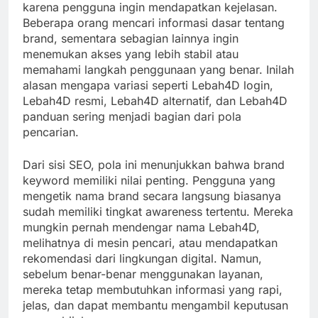
karena pengguna ingin mendapatkan kejelasan.
Beberapa orang mencari informasi dasar tentang
brand, sementara sebagian lainnya ingin
menemukan akses yang lebih stabil atau
memahami langkah penggunaan yang benar. Inilah
alasan mengapa variasi seperti Lebah4D login,
Lebah4D resmi, Lebah4D alternatif, dan Lebah4D
panduan sering menjadi bagian dari pola
pencarian.
Dari sisi SEO, pola ini menunjukkan bahwa brand
keyword memiliki nilai penting. Pengguna yang
mengetik nama brand secara langsung biasanya
sudah memiliki tingkat awareness tertentu. Mereka
mungkin pernah mendengar nama Lebah4D,
melihatnya di mesin pencari, atau mendapatkan
rekomendasi dari lingkungan digital. Namun,
sebelum benar-benar menggunakan layanan,
mereka tetap membutuhkan informasi yang rapi,
jelas, dan dapat membantu mengambil keputusan