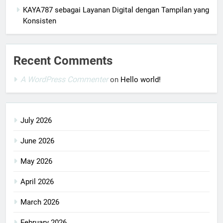
KAYA787 sebagai Layanan Digital dengan Tampilan yang
Konsisten
Recent Comments
A WordPress Commenter
on
Hello world!
July 2026
June 2026
May 2026
April 2026
March 2026
February 2026