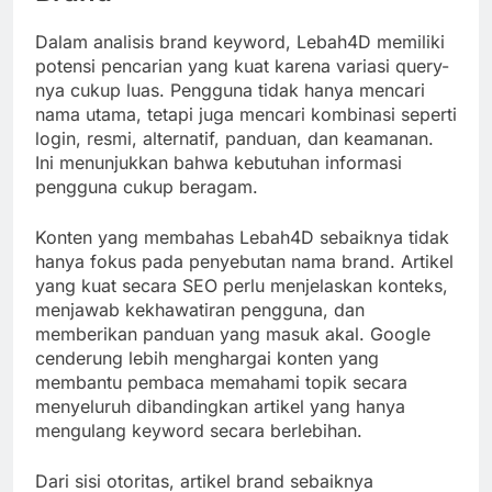
Dalam analisis brand keyword, Lebah4D memiliki
potensi pencarian yang kuat karena variasi query-
nya cukup luas. Pengguna tidak hanya mencari
nama utama, tetapi juga mencari kombinasi seperti
login, resmi, alternatif, panduan, dan keamanan.
Ini menunjukkan bahwa kebutuhan informasi
pengguna cukup beragam.
Konten yang membahas Lebah4D sebaiknya tidak
hanya fokus pada penyebutan nama brand. Artikel
yang kuat secara SEO perlu menjelaskan konteks,
menjawab kekhawatiran pengguna, dan
memberikan panduan yang masuk akal. Google
cenderung lebih menghargai konten yang
membantu pembaca memahami topik secara
menyeluruh dibandingkan artikel yang hanya
mengulang keyword secara berlebihan.
Dari sisi otoritas, artikel brand sebaiknya