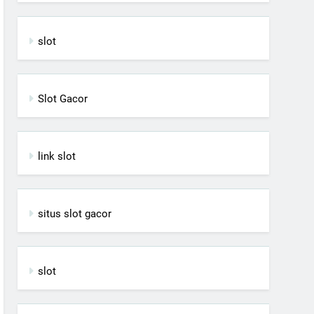
slot
Slot Gacor
link slot
situs slot gacor
slot