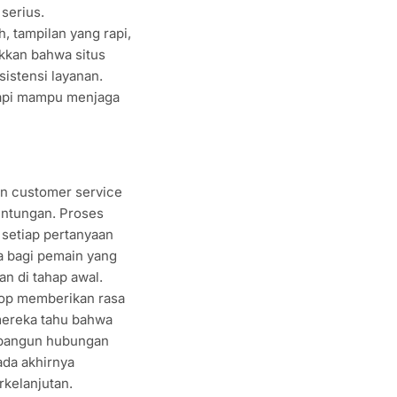
 serius.
 tampilan yang rapi,
ukkan bahwa situs
stensi layanan.
etapi mampu menjaga
an customer service
untungan. Proses
 setiap pertanyaan
ma bagi pemain yang
n di tahap awal.
op memberikan rasa
 mereka tahu bahwa
embangun hubungan
ada akhirnya
kelanjutan.