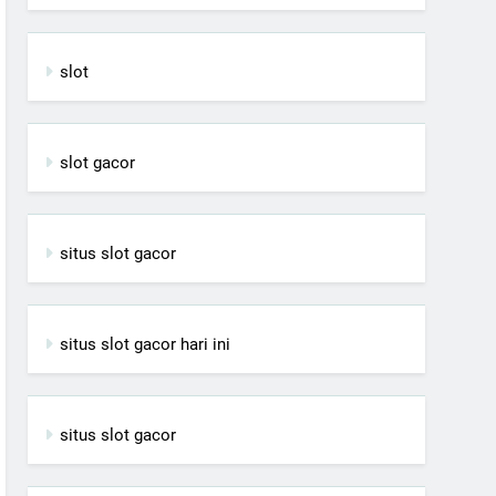
slot
slot gacor
situs slot gacor
situs slot gacor hari ini
situs slot gacor