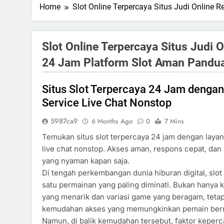
Home
Slot Online Terpercaya Situs Judi Online 
Slot Online Terpercaya Situs Judi
24 Jam Platform Slot Aman Panduan
Situs Slot Terpercaya 24 Jam denga
Service Live Chat Nonstop
5987ca9
6 Months Ago
0
7 Mins
Temukan situs slot terpercaya 24 jam dengan laya
live chat nonstop. Akses aman, respons cepat, da
yang nyaman kapan saja.
Di tengah perkembangan dunia hiburan digital, slot
satu permainan yang paling diminati. Bukan hanya 
yang menarik dan variasi game yang beragam, tetap
kemudahan akses yang memungkinkan pemain berm
Namun, di balik kemudahan tersebut, faktor keperc