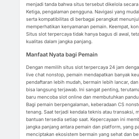
menjadi tanda bahwa situs tersebut dikelola secara
Ketiga, pengalaman pengguna. Navigasi yang mudah,
serta kompatibilitas di berbagai perangkat menunj
memperhatikan kenyamanan pemain. Keempat, konsi
Situs slot terpercaya tidak hanya bagus di awal, t
kualitas dalam jangka panjang.
Manfaat Nyata bagi Pemain
Dengan memilih situs slot terpercaya 24 jam deng
live chat nonstop, pemain mendapatkan banyak ke
pendaftaran lebih mudah, bermain lebih lancar, dan
bisa langsung terjawab. Ini sangat penting, teruta
baru mencoba slot online dan membutuhkan pandua
Bagi pemain berpengalaman, keberadaan CS nonst
tenang. Saat terjadi kendala teknis atau transaksi,
bantuan tersedia setiap saat. Kepercayaan ini m
jangka panjang antara pemain dan platform, yang p
menciptakan ekosistem bermain yang sehat dan ber