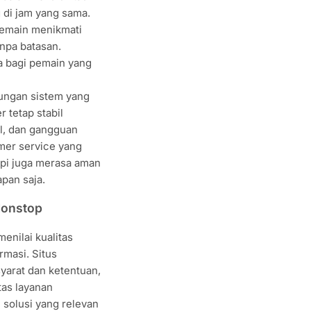
 di jam yang sama.
emain menikmati
anpa batasan.
ma bagi pemain yang
kungan sistem yang
 tetap stabil
al, dan gangguan
mer service yang
tapi juga merasa aman
pan saja.
 Nonstop
enilai kualitas
rmasi. Situs
yarat dan ketentuan,
tas layanan
 solusi yang relevan