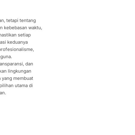
n, tetapi tentang
n kebebasan waktu,
astikan setiap
asi keduanya
rofesionalisme,
gguna.
ansparansi, dan
kan lingkungan
ma yang membuat
ilihan utama di
an.