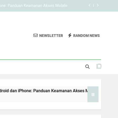
Phone: Panduan Keamanan Akses Mobile
n Tampilan Adaptif untuk Layar Ponsel
KAYA787 Login secara Aman dan Stabil
NEWSLETTER
RANDOM NEWS
hone: Panduan Keamanan Akses Mobile
Phone: Panduan Keamanan Akses Mobile
n Industri Anda.
n Tampilan Adaptif untuk Layar Ponsel
KAYA787 Login secara Aman dan Stabil
hone: Panduan Keamanan Akses Mobile
KAYA787 Alterna
3 Weeks Ago