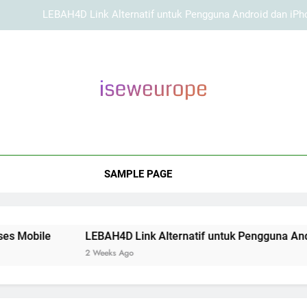
LEBAH4D Link Alternatif untuk Pengguna Android dan i
KAYA787 Alternatif denga
Panduan Memilih Browser yang Tepat untuk 
EDWINSLOT Link Alternatif untuk Pengguna Android dan iP
W Europe
LEBAH4D Link Alternatif untuk Pengguna Android dan i
Layanan Teknik Dan Kejuruan Dari ISEW Europe Untuk Kebutuha
KAYA787 Alternatif denga
SAMPLE PAGE
Panduan Memilih Browser yang Tepat untuk 
LEBAH4D Link Alternatif untuk Pengguna Android dan iP
2 Weeks Ago