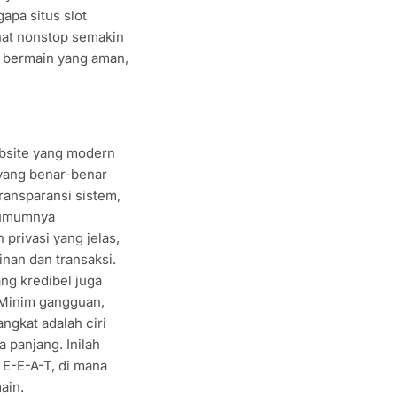
apa situs slot
hat nonstop semakin
 bermain yang aman,
ebsite yang modern
s yang benar-benar
ransparansi sistem,
a umumnya
privasi yang jelas,
nan dan transaksi.
ng kredibel juga
 Minim gangguan,
ngkat adalah ciri
 panjang. Inilah
 E-E-A-T, di mana
ain.