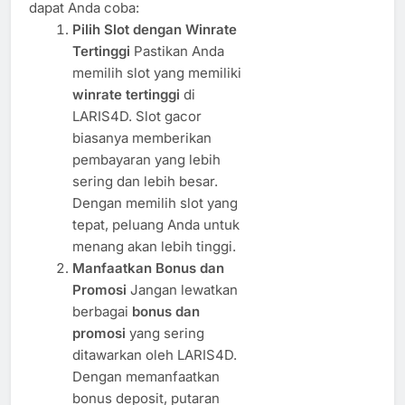
dapat Anda coba:
Pilih Slot dengan Winrate
Tertinggi
Pastikan Anda
memilih slot yang memiliki
winrate tertinggi
di
LARIS4D. Slot gacor
biasanya memberikan
pembayaran yang lebih
sering dan lebih besar.
Dengan memilih slot yang
tepat, peluang Anda untuk
menang akan lebih tinggi.
Manfaatkan Bonus dan
Promosi
Jangan lewatkan
berbagai
bonus dan
promosi
yang sering
ditawarkan oleh LARIS4D.
Dengan memanfaatkan
bonus deposit, putaran