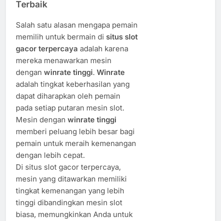
Terbaik
Salah satu alasan mengapa pemain
memilih untuk bermain di
situs slot
gacor terpercaya
adalah karena
mereka menawarkan mesin
dengan
winrate tinggi
.
Winrate
adalah tingkat keberhasilan yang
dapat diharapkan oleh pemain
pada setiap putaran mesin slot.
Mesin dengan
winrate tinggi
memberi peluang lebih besar bagi
pemain untuk meraih kemenangan
dengan lebih cepat.
Di situs slot gacor terpercaya,
mesin yang ditawarkan memiliki
tingkat kemenangan yang lebih
tinggi dibandingkan mesin slot
biasa, memungkinkan Anda untuk