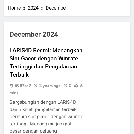
Home
2024
December
December 2024
LARIS4D Resmi: Menangkan
Slot Gacor dengan Winrate
Tertinggi dan Pengalaman
Terbaik
5987ca9
2 years ago
0
6
mins
Bergabunglah dengan LARIS4D
dan nikmati pengalaman terbaik
bermain slot gacor dengan winrate
tertinggi. Menangkan jackpot
besar dengan peluang