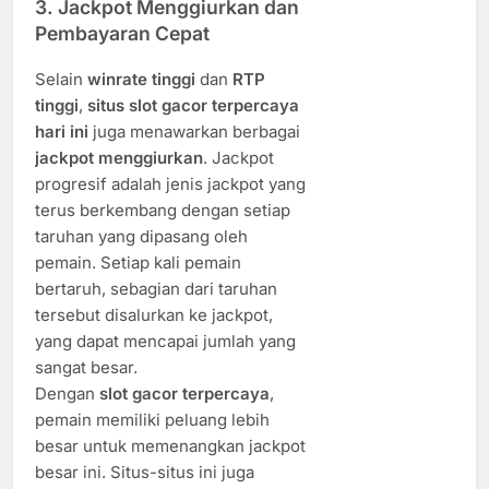
3.
Jackpot Menggiurkan dan
Pembayaran Cepat
Selain
winrate tinggi
dan
RTP
tinggi
,
situs slot gacor terpercaya
hari ini
juga menawarkan berbagai
jackpot menggiurkan
. Jackpot
progresif adalah jenis jackpot yang
terus berkembang dengan setiap
taruhan yang dipasang oleh
pemain. Setiap kali pemain
bertaruh, sebagian dari taruhan
tersebut disalurkan ke jackpot,
yang dapat mencapai jumlah yang
sangat besar.
Dengan
slot gacor terpercaya
,
pemain memiliki peluang lebih
besar untuk memenangkan jackpot
besar ini. Situs-situs ini juga