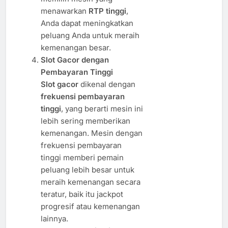
menawarkan
RTP tinggi
,
Anda dapat meningkatkan
peluang Anda untuk meraih
kemenangan besar.
Slot Gacor dengan
Pembayaran Tinggi
Slot gacor
dikenal dengan
frekuensi pembayaran
tinggi
, yang berarti mesin ini
lebih sering memberikan
kemenangan. Mesin dengan
frekuensi pembayaran
tinggi memberi pemain
peluang lebih besar untuk
meraih kemenangan secara
teratur, baik itu jackpot
progresif atau kemenangan
lainnya.