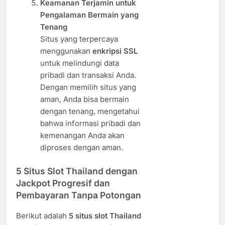
Keamanan Terjamin untuk
Pengalaman Bermain yang
Tenang
Situs yang terpercaya
menggunakan
enkripsi SSL
untuk melindungi data
pribadi dan transaksi Anda.
Dengan memilih situs yang
aman, Anda bisa bermain
dengan tenang, mengetahui
bahwa informasi pribadi dan
kemenangan Anda akan
diproses dengan aman.
5 Situs Slot Thailand dengan
Jackpot Progresif dan
Pembayaran Tanpa Potongan
Berikut adalah
5 situs slot Thailand