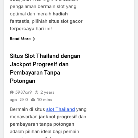
pengalaman bermain slot yang
optimal dan meraih
hadiah
fantastis
, pilihlah
situs slot gacor
terpercaya
hari ini!
Read More
Situs Slot Thailand dengan
Jackpot Progresif dan
Pembayaran Tanpa
Potongan
5987ca9
2 years
ago
0
10 mins
Bermain di situs
slot Thailand
yang
menawarkan
jackpot progresif
dan
pembayaran tanpa potongan
adalah pilihan ideal bagi pemain