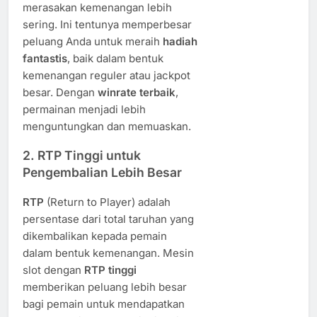
merasakan kemenangan lebih
sering. Ini tentunya memperbesar
peluang Anda untuk meraih
hadiah
fantastis
, baik dalam bentuk
kemenangan reguler atau jackpot
besar. Dengan
winrate terbaik
,
permainan menjadi lebih
menguntungkan dan memuaskan.
2.
RTP Tinggi untuk
Pengembalian Lebih Besar
RTP
(Return to Player) adalah
persentase dari total taruhan yang
dikembalikan kepada pemain
dalam bentuk kemenangan. Mesin
slot dengan
RTP tinggi
memberikan peluang lebih besar
bagi pemain untuk mendapatkan