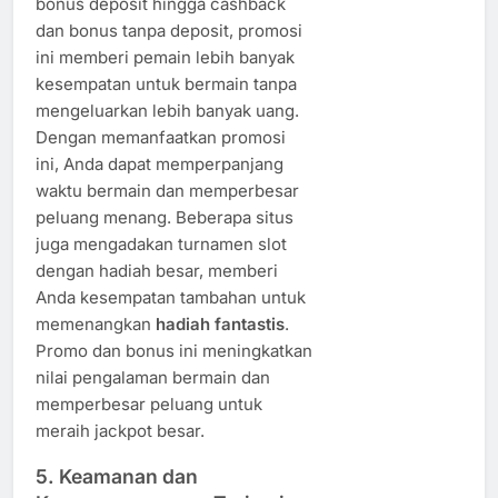
bonus deposit hingga cashback
dan bonus tanpa deposit, promosi
ini memberi pemain lebih banyak
kesempatan untuk bermain tanpa
mengeluarkan lebih banyak uang.
Dengan memanfaatkan promosi
ini, Anda dapat memperpanjang
waktu bermain dan memperbesar
peluang menang. Beberapa situs
juga mengadakan turnamen slot
dengan hadiah besar, memberi
Anda kesempatan tambahan untuk
memenangkan
hadiah fantastis
.
Promo dan bonus ini meningkatkan
nilai pengalaman bermain dan
memperbesar peluang untuk
meraih jackpot besar.
5.
Keamanan dan