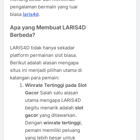
pengalaman bermain yang luar
biasa
laris4d
.
Apa yang Membuat LARIS4D
Berbeda?
LARIS4D tidak hanya sekadar
platform permainan slot biasa.
Berikut adalah alasan mengapa
situs ini menjadi pilihan utama di
kalangan para pemain:
Winrate Tertinggi pada Slot
Gacor
Salah satu alasan
utama mengapa LARIS4D
begitu menarik adalah
slot
gacor
yang ditawarkan.
Dengan
winrate tertinggi
,
pemain memiliki peluang
yang lebih besar untuk