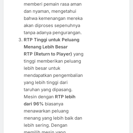
memberi pemain rasa aman
dan nyaman, mengetahui
bahwa kemenangan mereka
akan diproses sepenuhnya
tanpa adanya pengurangan.
RTP Tinggi untuk Peluang
Menang Lebih Besar
RTP (Return to Player)
yang
tinggi memberikan peluang
lebih besar untuk
mendapatkan pengembalian
yang lebih tinggi dari
taruhan yang dipasang.
Mesin dengan
RTP lebih
dari 96%
biasanya
menawarkan peluang
menang yang lebih baik dan
lebih sering. Dengan
memilih mesin yang