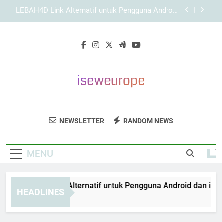
Skip
KAYA787 Alternatif dengan Tampilan Adaptif
to
untuk Layar Ponsel
content
Panduan Memilih Browser yang Tepat untuk
KAYA787 Login secara Aman dan Stabil
EDWINSLOT Link Alternatif untuk Pengguna
Android dan iPhone: Panduan Keamanan Akses
Mobile
LEBAH4D Link Alternatif untuk Pengguna Android
dan iPhone: Panduan Keamanan Akses Mobile
KAYA787 Alternatif dengan Tampilan Adaptif
untuk Layar Ponsel
ISEW Europe
Dapatkan Layanan Teknik Dan Kejuruan
Panduan Memilih Browser yang Tepat untuk
NEWSLETTER
RANDOM NEWS
KAYA787 Login secara Aman dan Stabil
Dari ISEW Europe Untuk Kebutuhan Industri
Anda.
MENU
WINSLOT Link Alternatif untuk Pengguna Android dan iPhon
HEADLINES
eeks Ago