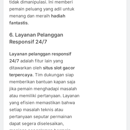
tidak dimanipulasi. Ini memberi
pemain peluang yang adil untuk
menang dan meraih
hadiah
fantastis
.
6.
Layanan Pelanggan
Responsif 24/7
Layanan pelanggan responsif
24/7
adalah fitur lain yang
ditawarkan oleh
situs slot gacor
terpercaya
. Tim dukungan siap
memberikan bantuan kapan saja
jika pemain menghadapi masalah
atau memiliki pertanyaan. Layanan
yang efisien memastikan bahwa
setiap masalah teknis atau
pertanyaan seputar permainan
dapat segera diselesaikan,