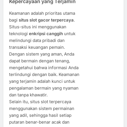
Kepercayaan yang Terjamin
Keamanan adalah prioritas utama
bagi
situs slot gacor terpercaya
.
Situs-situs ini menggunakan
teknologi
enkripsi canggih
untuk
melindungi data pribadi dan
transaksi keuangan pemain.
Dengan sistem yang aman, Anda
dapat bermain dengan tenang,
mengetahui bahwa informasi Anda
terlindungi dengan baik. Keamanan
yang terjamin adalah kunci untuk
pengalaman bermain yang nyaman
dan tanpa khawatir.
Selain itu, situs slot terpercaya
menggunakan sistem permainan
yang adil, sehingga hasil setiap
putaran benar-benar acak dan