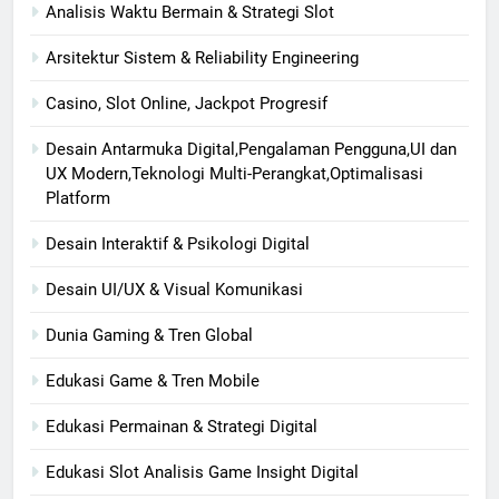
Analisis Waktu Bermain & Strategi Slot
Arsitektur Sistem & Reliability Engineering
Casino, Slot Online, Jackpot Progresif
Desain Antarmuka Digital,Pengalaman Pengguna,UI dan
UX Modern,Teknologi Multi-Perangkat,Optimalisasi
Platform
Desain Interaktif & Psikologi Digital
Desain UI/UX & Visual Komunikasi
Dunia Gaming & Tren Global
Edukasi Game & Tren Mobile
Edukasi Permainan & Strategi Digital
Edukasi Slot Analisis Game Insight Digital