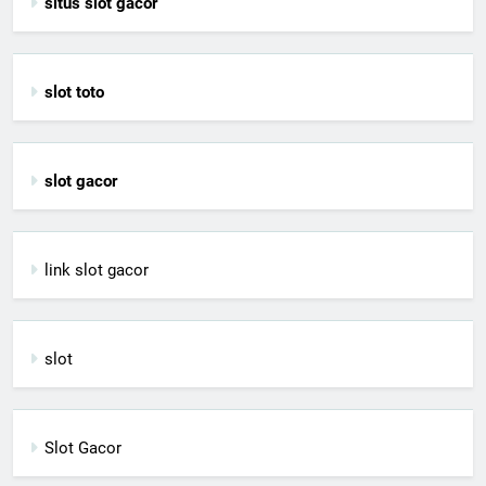
situs slot gacor
slot toto
slot gacor
link slot gacor
slot
Slot Gacor