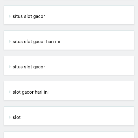
situs slot gacor
situs slot gacor hari ini
situs slot gacor
slot gacor hari ini
slot