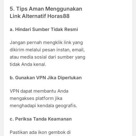
5. Tips Aman Menggunakan
Link Alternatif Horas88
a. Hindari Sumber Tidak Resmi
Jangan pernah mengklik link yang
dikirim melalui pesan instan, email,
atau media sosial dari sumber yang
tidak Anda kenal.
b. Gunakan VPN Jika Diperlukan
VPN dapat membantu Anda
mengakses platform jika
menghadapi kendala geografis.
c. Periksa Tanda Keamanan
Pastikan ada ikon gembok di