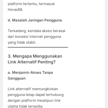
platform tertentu, termasuk
Horas88.
d. Masalah Jaringan Pengguna
Terkadang, kendala akses berasal
dari koneksi internet pengguna
yang tidak stabil.
3. Mengapa Menggunakan
Link Alternatif Penting?
a. Menjamin Akses Tanpa
Gangguan
Link alternatif memungkinkan
pengguna tetap dapat terhubung
dengan platform meskipun link
utama tidak tersedia.