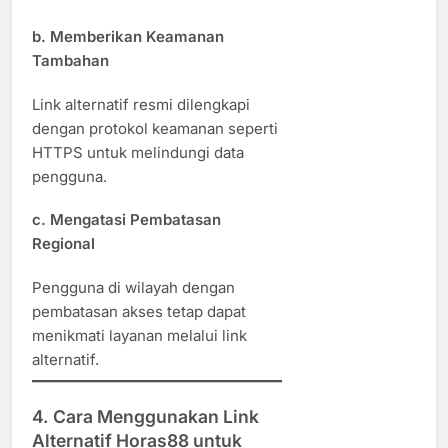
b. Memberikan Keamanan
Tambahan
Link alternatif resmi dilengkapi
dengan protokol keamanan seperti
HTTPS untuk melindungi data
pengguna.
c. Mengatasi Pembatasan
Regional
Pengguna di wilayah dengan
pembatasan akses tetap dapat
menikmati layanan melalui link
alternatif.
4. Cara Menggunakan Link
Alternatif Horas88 untuk