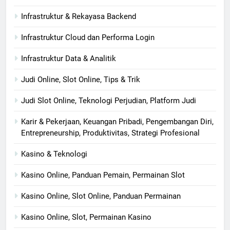
Infrastruktur & Rekayasa Backend
Infrastruktur Cloud dan Performa Login
Infrastruktur Data & Analitik
Judi Online, Slot Online, Tips & Trik
Judi Slot Online, Teknologi Perjudian, Platform Judi
Karir & Pekerjaan, Keuangan Pribadi, Pengembangan Diri,
Entrepreneurship, Produktivitas, Strategi Profesional
Kasino & Teknologi
Kasino Online, Panduan Pemain, Permainan Slot
Kasino Online, Slot Online, Panduan Permainan
Kasino Online, Slot, Permainan Kasino