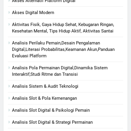
Akses Alternatif Platform Digital
Akses Digital Modern
Aktivitas Fisik, Gaya Hidup Sehat, Kebugaran Ringan,
Kesehatan Mental, Tips Hidup Aktif, Aktivitas Santai
Analisis Perilaku Pemain,Desain Pengalaman
Digital,Literasi Probabilitas,Keamanan Akun,Panduan
Evaluasi Platform
Analisis Pola Permainan Digital,Dinamika Sistem
Interaktif,Studi Ritme dan Transisi
Analisis Sistem & Audit Teknologi
Analisis Slot & Pola Kemenangan
Analisis Slot Digital & Psikologi Pemain
Analisis Slot Digital & Strategi Permainan