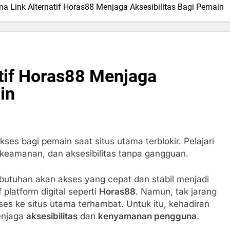
a Link Alternatif Horas88 Menjaga Aksesibilitas Bagi Pemain
tif Horas88 Menjaga
in
kses bagi pemain saat situs utama terblokir. Pelajari
keamanan, dan aksesibilitas tanpa gangguan.
ebutuhan akan akses yang cepat dan stabil menjadi
platform digital seperti
Horas88
. Namun, tak jarang
ses ke situs utama terhambat. Untuk itu, kehadiran
enjaga
aksesibilitas
dan
kenyamanan pengguna
.