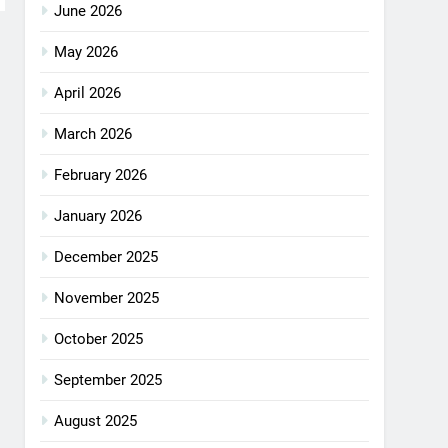
June 2026
May 2026
April 2026
March 2026
February 2026
January 2026
December 2025
November 2025
October 2025
September 2025
August 2025