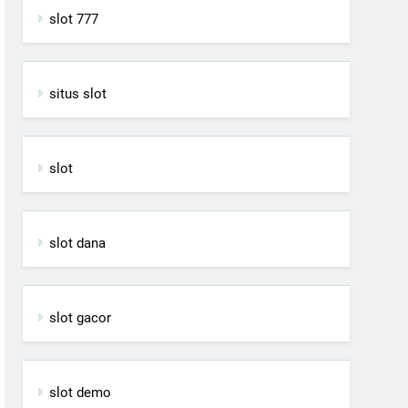
slot 777
situs slot
slot
slot dana
slot gacor
slot demo