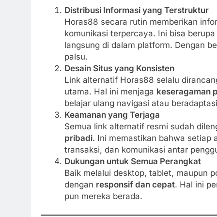
Distribusi Informasi yang Terstruktur
Horas88 secara rutin memberikan informa
komunikasi terpercaya. Ini bisa berupa e
langsung di dalam platform. Dengan begi
palsu.
Desain Situs yang Konsisten
Link alternatif Horas88 selalu diranca
utama. Hal ini menjaga
keseragaman 
belajar ulang navigasi atau beradapta
Keamanan yang Terjaga
Semua link alternatif resmi sudah dil
pribadi
. Ini memastikan bahwa setiap 
transaksi, dan komunikasi antar pengg
Dukungan untuk Semua Perangkat
Baik melalui desktop, tablet, maupun po
dengan
responsif dan cepat
. Hal ini 
pun mereka berada.