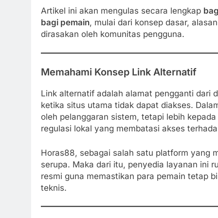
Artikel ini akan mengulas secara lengkap
bag
bagi pemain
, mulai dari konsep dasar, alas
dirasakan oleh komunitas pengguna.
Memahami Konsep Link Alternatif
Link alternatif adalah alamat pengganti dar
ketika situs utama tidak dapat diakses. Dal
oleh pelanggaran sistem, tetapi lebih kepada
regulasi lokal yang membatasi akses terhada
Horas88, sebagai salah satu platform yang m
serupa. Maka dari itu, penyedia layanan ini 
resmi guna memastikan para pemain tetap 
teknis.