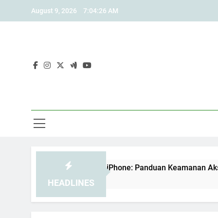
Skip
August 9, 2026
7:04:27 AM
to
content
ISE
Dapatkan 
gguna Android dan iPhone: Panduan Keamanan Akses Mobile
HEADLINES