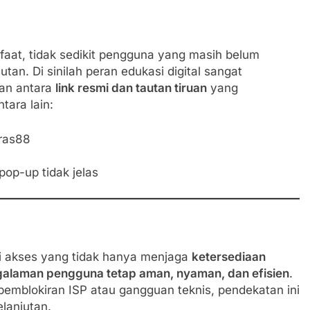
faat, tidak sedikit pengguna yang masih belum
n. Di sinilah peran edukasi digital sangat
kan antara
link resmi dan tautan tiruan
yang
tara lain:
ras88
pop-up tidak jelas
si akses yang tidak hanya menjaga
ketersediaan
alaman pengguna tetap aman, nyaman, dan efisien
.
pemblokiran ISP atau gangguan teknis, pendekatan ini
elanjutan.