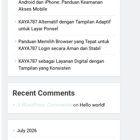
Android dan iPhone: Panduan Keamanan
Akses Mobile
KAYA787 Alternatif dengan Tampilan Adaptif
untuk Layar Ponsel
Panduan Memilih Browser yang Tepat untuk
KAYA787 Login secara Aman dan Stabil
KAYA787 sebagai Layanan Digital dengan
Tampilan yang Konsisten
Recent Comments
A WordPress Commenter
on
Hello world!
July 2026