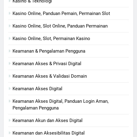
Kasino & Teknologi
Kasino Online, Panduan Pemain, Permainan Slot
Kasino Online, Slot Online, Panduan Permainan
Kasino Online, Slot, Permainan Kasino
Keamanan & Pengalaman Pengguna
Keamanan Akses & Privasi Digital
Keamanan Akses & Validasi Domain
Keamanan Akses Digital
Keamanan Akses Digital, Panduan Login Aman,
Pengalaman Pengguna
Keamanan Akun dan Akses Digital
Keamanan dan Aksesibilitas Digital