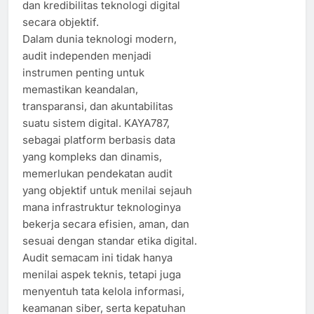
dan kredibilitas teknologi digital
secara objektif.
Dalam dunia teknologi modern,
audit independen menjadi
instrumen penting untuk
memastikan keandalan,
transparansi, dan akuntabilitas
suatu sistem digital. KAYA787,
sebagai platform berbasis data
yang kompleks dan dinamis,
memerlukan pendekatan audit
yang objektif untuk menilai sejauh
mana infrastruktur teknologinya
bekerja secara efisien, aman, dan
sesuai dengan standar etika digital.
Audit semacam ini tidak hanya
menilai aspek teknis, tetapi juga
menyentuh tata kelola informasi,
keamanan siber, serta kepatuhan