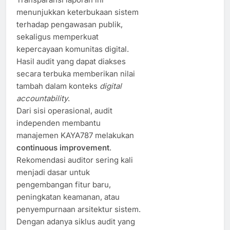
menunjukkan keterbukaan sistem
terhadap pengawasan publik,
sekaligus memperkuat
kepercayaan komunitas digital.
Hasil audit yang dapat diakses
secara terbuka memberikan nilai
tambah dalam konteks
digital
accountability
.
Dari sisi operasional, audit
independen membantu
manajemen KAYA787 melakukan
continuous improvement
.
Rekomendasi auditor sering kali
menjadi dasar untuk
pengembangan fitur baru,
peningkatan keamanan, atau
penyempurnaan arsitektur sistem.
Dengan adanya siklus audit yang