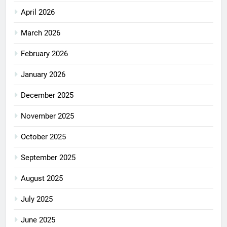
April 2026
March 2026
February 2026
January 2026
December 2025
November 2025
October 2025
September 2025
August 2025
July 2025
June 2025