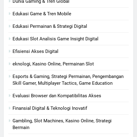
Dunia Gaming & Tren Global
Edukasi Game & Tren Mobile
Edukasi Permainan & Strategi Digital
Edukasi Slot Analisis Game Insight Digital
Efisiensi Akses Digital
eknologi, Kasino Online, Permainan Slot
Esports & Gaming, Strategi Permainan, Pengembangan
Skill Gamer, Multiplayer Tactics, Game Education
Evaluasi Browser dan Kompatibilitas Akses
Finansial Digital & Teknologi Inovatif
Gambling, Slot Machines, Kasino Online, Strategi
Bermain