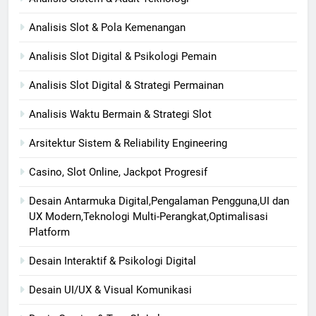
Analisis Slot & Pola Kemenangan
Analisis Slot Digital & Psikologi Pemain
Analisis Slot Digital & Strategi Permainan
Analisis Waktu Bermain & Strategi Slot
Arsitektur Sistem & Reliability Engineering
Casino, Slot Online, Jackpot Progresif
Desain Antarmuka Digital,Pengalaman Pengguna,UI dan
UX Modern,Teknologi Multi-Perangkat,Optimalisasi
Platform
Desain Interaktif & Psikologi Digital
Desain UI/UX & Visual Komunikasi