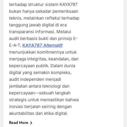
terhadap struktur sistem KAYA787
bukan hanya sekadar pemeriksaan
teknis, melainkan refleksi terhadap
tanggung jawab digital di era
transparansi informasi. Melalui
audit berbasis bukti dan prinsip E-
E-A-T,
KAYA787 Alternatif
menunjukkan komitmennya untuk
menjaga integritas, keandalan, dan
kepercayaan publik. Dalam dunia
digital yang semakin kompleks,
audit independen menjadi
jembatan antara teknologi dan
kepercayaan—sebuah langkah
strategis untuk memastikan bahwa
inovasi berjalan seiring dengan
akuntabilitas dan etika digital.
Read More