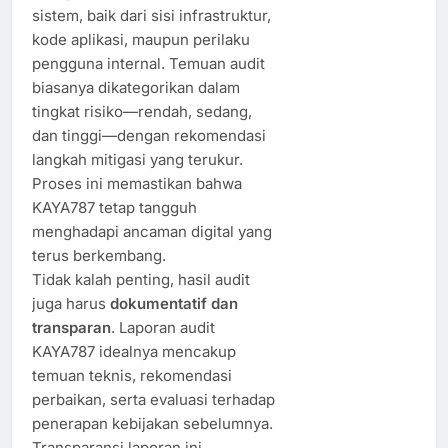
sistem, baik dari sisi infrastruktur,
kode aplikasi, maupun perilaku
pengguna internal. Temuan audit
biasanya dikategorikan dalam
tingkat risiko—rendah, sedang,
dan tinggi—dengan rekomendasi
langkah mitigasi yang terukur.
Proses ini memastikan bahwa
KAYA787 tetap tangguh
menghadapi ancaman digital yang
terus berkembang.
Tidak kalah penting, hasil audit
juga harus
dokumentatif dan
transparan
. Laporan audit
KAYA787 idealnya mencakup
temuan teknis, rekomendasi
perbaikan, serta evaluasi terhadap
penerapan kebijakan sebelumnya.
Transparansi laporan ini