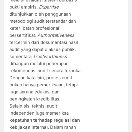
bukti empiris.
Expertise
ditunjukkan oleh penggunaan
metodologi audit terstandar dan
keterlibatan profesional
bersertifikat.
Authoritativeness
tercermin dari dokumentasi hasil
audit yang dapat diakses publik,
sementara
Trustworthiness
dibangun melalui penerapan
rekomendasi audit secara terbuka.
Dengan kata lain, proses audit
bukan hanya pemeriksaan, tetapi
juga sarana edukasi dan
peningkatan kredibilitas.
Selain sisi teknis, audit
independen juga memeriksa
kepatuhan terhadap regulasi dan
kebijakan internal
. Dalam ranah