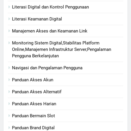
Literasi Digital dan Kontrol Penggunaan
Literasi Keamanan Digital
Manajemen Akses dan Keamanan Link
Monitoring Sistem Digital,Stabilitas Platform
Online,Manajemen Infrastruktur Server,Pengalaman
Pengguna Berkelanjutan
Navigasi dan Pengalaman Pengguna
Panduan Akses Akun
Panduan Akses Alternatif
Panduan Akses Harian
Panduan Bermain Slot
Panduan Brand Digital