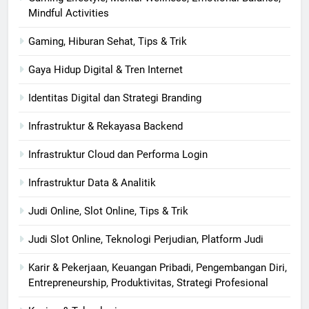
Mindful Activities
Gaming, Hiburan Sehat, Tips & Trik
Gaya Hidup Digital & Tren Internet
Identitas Digital dan Strategi Branding
Infrastruktur & Rekayasa Backend
Infrastruktur Cloud dan Performa Login
Infrastruktur Data & Analitik
Judi Online, Slot Online, Tips & Trik
Judi Slot Online, Teknologi Perjudian, Platform Judi
Karir & Pekerjaan, Keuangan Pribadi, Pengembangan Diri,
Entrepreneurship, Produktivitas, Strategi Profesional