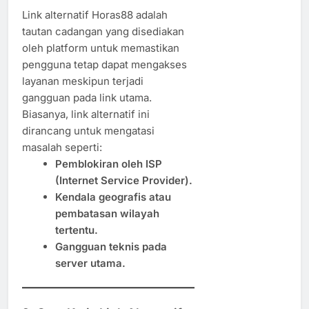
Link alternatif Horas88 adalah
tautan cadangan yang disediakan
oleh platform untuk memastikan
pengguna tetap dapat mengakses
layanan meskipun terjadi
gangguan pada link utama.
Biasanya, link alternatif ini
dirancang untuk mengatasi
masalah seperti:
Pemblokiran oleh ISP
(Internet Service Provider).
Kendala geografis atau
pembatasan wilayah
tertentu.
Gangguan teknis pada
server utama.