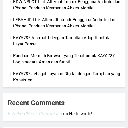
EDWINSLOT Link Alternatif untuk Pengguna Android dan
iPhone: Panduan Keamanan Akses Mobile
LEBAH4D Link Alternatif untuk Pengguna Android dan
iPhone: Panduan Keamanan Akses Mobile
KAYA787 Alternatif dengan Tampilan Adaptif untuk
Layar Ponsel
Panduan Memilih Browser yang Tepat untuk KAYA787
Login secara Aman dan Stabil
KAYA787 sebagai Layanan Digital dengan Tampilan yang
Konsisten
Recent Comments
A WordPress Commenter
on
Hello world!