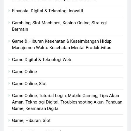
Finansial Digital & Teknologi Inovatif
Gambling, Slot Machines, Kasino Online, Strategi
Bermain
Game & Hiburan Kesehatan & Keseimbangan Hidup
Manajemen Waktu Kesehatan Mental Produktivitas
Game Digital & Teknologi Web
Game Online
Game Online, Slot
Game Online, Tutorial Login, Mobile Gaming, Tips Akun
Aman, Teknologi Digital, Troubleshooting Akun, Panduan
Game, Keamanan Digital
Game, Hiburan, Slot