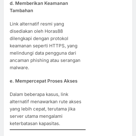
d. Memberikan Keamanan
Tambahan
Link alternatif resmi yang
disediakan oleh Horas88
dilengkapi dengan protokol
keamanan seperti HTTPS, yang
melindungi data pengguna dari
ancaman phishing atau serangan
malware.
e. Mempercepat Proses Akses
Dalam beberapa kasus, link
alternatif menawarkan rute akses
yang lebih cepat, terutama jika
server utama mengalami
keterbatasan kapasitas.