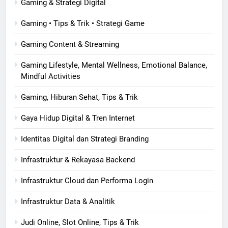
Gaming & Strategi Digital
Gaming • Tips & Trik • Strategi Game
Gaming Content & Streaming
Gaming Lifestyle, Mental Wellness, Emotional Balance,
Mindful Activities
Gaming, Hiburan Sehat, Tips & Trik
Gaya Hidup Digital & Tren Internet
Identitas Digital dan Strategi Branding
Infrastruktur & Rekayasa Backend
Infrastruktur Cloud dan Performa Login
Infrastruktur Data & Analitik
Judi Online, Slot Online, Tips & Trik