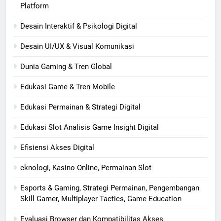
Platform
Desain Interaktif & Psikologi Digital
Desain UI/UX & Visual Komunikasi
Dunia Gaming & Tren Global
Edukasi Game & Tren Mobile
Edukasi Permainan & Strategi Digital
Edukasi Slot Analisis Game Insight Digital
Efisiensi Akses Digital
eknologi, Kasino Online, Permainan Slot
Esports & Gaming, Strategi Permainan, Pengembangan
Skill Gamer, Multiplayer Tactics, Game Education
Evaluasi Browser dan Kompatibilitas Akses