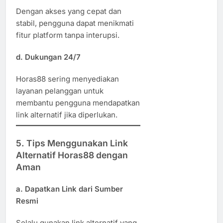
Dengan akses yang cepat dan
stabil, pengguna dapat menikmati
fitur platform tanpa interupsi.
d. Dukungan 24/7
Horas88 sering menyediakan
layanan pelanggan untuk
membantu pengguna mendapatkan
link alternatif jika diperlukan.
5. Tips Menggunakan Link
Alternatif Horas88 dengan
Aman
a. Dapatkan Link dari Sumber
Resmi
Selalu gunakan link alternatif yang