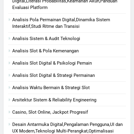
Digital,Literasi Probabilitas,Keamanan Akun,Panduan
Evaluasi Platform
Analisis Pola Permainan Digital,Dinamika Sistem
Interaktif,Studi Ritme dan Transisi
Analisis Sistem & Audit Teknologi
Analisis Slot & Pola Kemenangan
Analisis Slot Digital & Psikologi Pemain
Analisis Slot Digital & Strategi Permainan
Analisis Waktu Bermain & Strategi Slot
Arsitektur Sistem & Reliability Engineering
Casino, Slot Online, Jackpot Progresif
Desain Antarmuka Digital,Pengalaman Pengguna,UI dan
UX Modern,Teknologi Multi-Perangkat,Optimalisasi