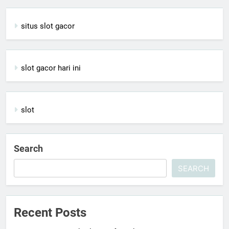
situs slot gacor
slot gacor hari ini
slot
Search
SEARCH
Recent Posts