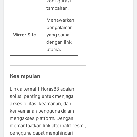
konfigurasi
tambahan.
Menawarkan
pengalaman
Mirror Site
yang sama
dengan link
utama.
Kesimpulan
Link alternatif Horas88 adalah
solusi penting untuk menjaga
aksesibilitas, keamanan, dan
kenyamanan pengguna dalam
mengakses platform. Dengan
memanfaatkan link alternatif resmi,
pengguna dapat menghindari