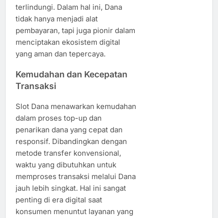
terlindungi. Dalam hal ini, Dana
tidak hanya menjadi alat
pembayaran, tapi juga pionir dalam
menciptakan ekosistem digital
yang aman dan tepercaya.
Kemudahan dan Kecepatan
Transaksi
Slot Dana menawarkan kemudahan
dalam proses top-up dan
penarikan dana yang cepat dan
responsif. Dibandingkan dengan
metode transfer konvensional,
waktu yang dibutuhkan untuk
memproses transaksi melalui Dana
jauh lebih singkat. Hal ini sangat
penting di era digital saat
konsumen menuntut layanan yang