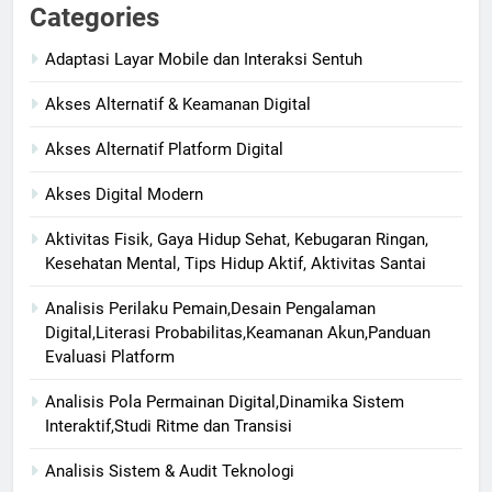
Categories
Adaptasi Layar Mobile dan Interaksi Sentuh
Akses Alternatif & Keamanan Digital
Akses Alternatif Platform Digital
Akses Digital Modern
Aktivitas Fisik, Gaya Hidup Sehat, Kebugaran Ringan,
Kesehatan Mental, Tips Hidup Aktif, Aktivitas Santai
Analisis Perilaku Pemain,Desain Pengalaman
Digital,Literasi Probabilitas,Keamanan Akun,Panduan
Evaluasi Platform
Analisis Pola Permainan Digital,Dinamika Sistem
Interaktif,Studi Ritme dan Transisi
Analisis Sistem & Audit Teknologi