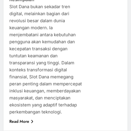
Slot Dana bukan sekadar tren
digital, melainkan bagian dari
revolusi besar dalam dunia
keuangan modern. Ia
menjembatani antara kebutuhan
pengguna akan kemudahan dan
kecepatan transaksi dengan
tuntutan keamanan dan
transparansi yang tinggi. Dalam
konteks transformasi digital
finansial, Slot Dana memegang
peran penting dalam mempercepat
inklusi keuangan, memberdayakan
masyarakat, dan menciptakan
ekosistem yang adaptif terhadap
perkembangan teknologi.
Read More