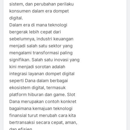
sistem, dan perubahan perilaku
konsumen dalam era dompet
digital.
Dalam era di mana teknologi
bergerak lebih cepat dari
sebelumnya, industri keuangan
menjadi salah satu sektor yang
mengalami transformasi paling
signifikan. Salah satu inovasi yang
kini menjadi sorotan adalah
integrasi layanan dompet digital
seperti Dana dalam berbagai
ekosistem digital, termasuk
platform hiburan dan game. Slot
Dana merupakan contoh konkret
bagaimana kemajuan teknologi
finansial turut merubah cara kita
bertransaksi secara cepat, aman,
dan efisien.