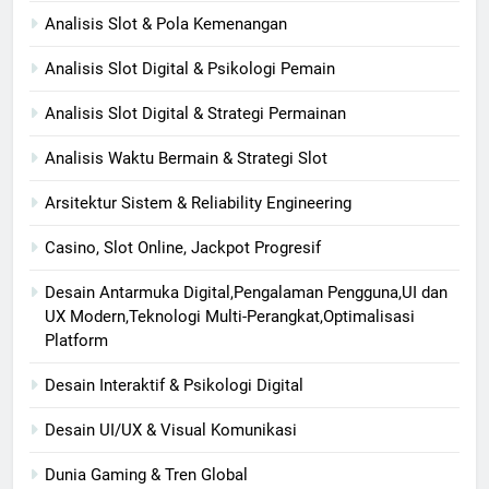
Analisis Slot & Pola Kemenangan
Analisis Slot Digital & Psikologi Pemain
Analisis Slot Digital & Strategi Permainan
Analisis Waktu Bermain & Strategi Slot
Arsitektur Sistem & Reliability Engineering
Casino, Slot Online, Jackpot Progresif
Desain Antarmuka Digital,Pengalaman Pengguna,UI dan
UX Modern,Teknologi Multi-Perangkat,Optimalisasi
Platform
Desain Interaktif & Psikologi Digital
Desain UI/UX & Visual Komunikasi
Dunia Gaming & Tren Global