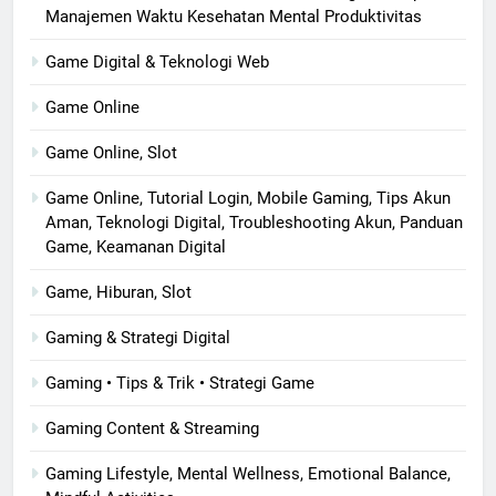
Manajemen Waktu Kesehatan Mental Produktivitas
Game Digital & Teknologi Web
Game Online
Game Online, Slot
Game Online, Tutorial Login, Mobile Gaming, Tips Akun
Aman, Teknologi Digital, Troubleshooting Akun, Panduan
Game, Keamanan Digital
Game, Hiburan, Slot
Gaming & Strategi Digital
Gaming • Tips & Trik • Strategi Game
Gaming Content & Streaming
Gaming Lifestyle, Mental Wellness, Emotional Balance,