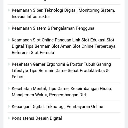
Keamanan Siber, Teknologi Digital, Monitoring Sistem,
Inovasi Infrastruktur
Keamanan Sistem & Pengalaman Pengguna
Keamanan Slot Online Panduan Link Slot Edukasi Slot
Digital Tips Bermain Slot Aman Slot Online Terpercaya
Referensi Slot Pemula
Kesehatan Gamer Ergonomi & Postur Tubuh Gaming
Lifestyle Tips Bermain Game Sehat Produktivitas &
Fokus
Kesehatan Mental, Tips Game, Keseimbangan Hidup,
Manajemen Waktu, Pengembangan Diri
Keuangan Digital, Teknologi, Pembayaran Online
Konsistensi Desain Digital