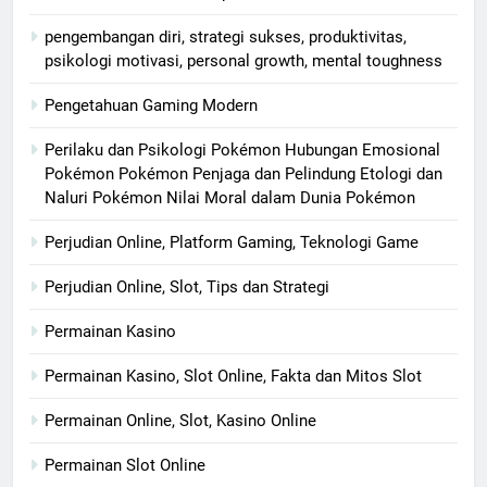
pengembangan diri, strategi sukses, produktivitas,
psikologi motivasi, personal growth, mental toughness
Pengetahuan Gaming Modern
Perilaku dan Psikologi Pokémon Hubungan Emosional
Pokémon Pokémon Penjaga dan Pelindung Etologi dan
Naluri Pokémon Nilai Moral dalam Dunia Pokémon
Perjudian Online, Platform Gaming, Teknologi Game
Perjudian Online, Slot, Tips dan Strategi
Permainan Kasino
Permainan Kasino, Slot Online, Fakta dan Mitos Slot
Permainan Online, Slot, Kasino Online
Permainan Slot Online