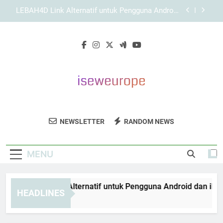
Skip
KAYA787 Alternatif dengan Tampilan Adaptif
to
untuk Layar Ponsel
content
Panduan Memilih Browser yang Tepat untuk
KAYA787 Login secara Aman dan Stabil
EDWINSLOT Link Alternatif untuk Pengguna
Android dan iPhone: Panduan Keamanan Akses
Mobile
LEBAH4D Link Alternatif untuk Pengguna Android
dan iPhone: Panduan Keamanan Akses Mobile
KAYA787 Alternatif dengan Tampilan Adaptif
untuk Layar Ponsel
ISEW Europe
Dapatkan Layanan Teknik Dan Kejuruan
Panduan Memilih Browser yang Tepat untuk
NEWSLETTER
RANDOM NEWS
KAYA787 Login secara Aman dan Stabil
Dari ISEW Europe Untuk Kebutuhan Industri
Anda.
MENU
WINSLOT Link Alternatif untuk Pengguna Android dan iPhon
HEADLINES
Weeks Ago