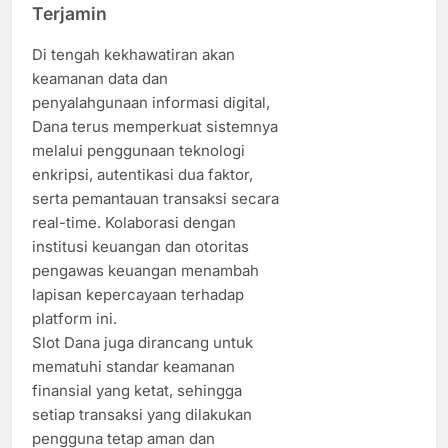
Terjamin
Di tengah kekhawatiran akan
keamanan data dan
penyalahgunaan informasi digital,
Dana terus memperkuat sistemnya
melalui penggunaan teknologi
enkripsi, autentikasi dua faktor,
serta pemantauan transaksi secara
real-time. Kolaborasi dengan
institusi keuangan dan otoritas
pengawas keuangan menambah
lapisan kepercayaan terhadap
platform ini.
Slot Dana juga dirancang untuk
mematuhi standar keamanan
finansial yang ketat, sehingga
setiap transaksi yang dilakukan
pengguna tetap aman dan