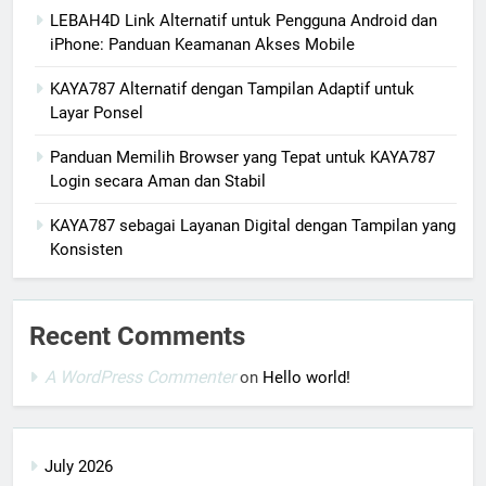
LEBAH4D Link Alternatif untuk Pengguna Android dan
iPhone: Panduan Keamanan Akses Mobile
KAYA787 Alternatif dengan Tampilan Adaptif untuk
Layar Ponsel
Panduan Memilih Browser yang Tepat untuk KAYA787
Login secara Aman dan Stabil
KAYA787 sebagai Layanan Digital dengan Tampilan yang
Konsisten
Recent Comments
A WordPress Commenter
on
Hello world!
July 2026