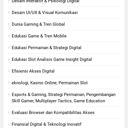
Desain Interaktif & Psikologi Digital
Desain UI/UX & Visual Komunikasi
Dunia Gaming & Tren Global
Edukasi Game & Tren Mobile
Edukasi Permainan & Strategi Digital
Edukasi Slot Analisis Game Insight Digital
Efisiensi Akses Digital
eknologi, Kasino Online, Permainan Slot
Esports & Gaming, Strategi Permainan, Pengembangan
Skill Gamer, Multiplayer Tactics, Game Education
Evaluasi Browser dan Kompatibilitas Akses
Finansial Digital & Teknologi Inovatif