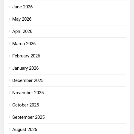
June 2026
May 2026
April 2026
March 2026
February 2026
January 2026
December 2025
November 2025
October 2025
September 2025
August 2025