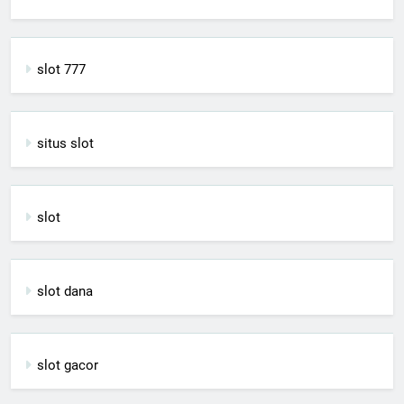
slot 777
situs slot
slot
slot dana
slot gacor