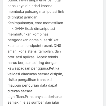
publik Wi-Fi tanpa enkripsi juga
sebaiknya dihindari karena
membuka peluang manipulasi link
di tingkat jaringan
Kesimpulannya, cara memastikan
link DANA tidak dimanipulasi
membutuhkan kombinasi
pengecekan domain, sertifikat
keamanan, endpoint resmi, DNS
aman, konsistensi tampilan, dan
otorisasi aplikasi.Aspek teknis
harus berjalan seiring dengan
kewaspadaan pengguna.Ketika
validasi dilakukan secara disiplin,
risiko pengalihan transaksi
maupun pencurian data dapat
ditekan secara
signifikan.Prinsipnya sederhana:
semakin jelas sumber dan jalur