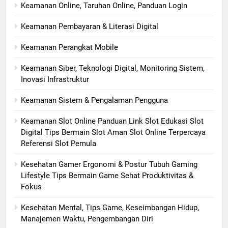
Keamanan Online, Taruhan Online, Panduan Login
Keamanan Pembayaran & Literasi Digital
Keamanan Perangkat Mobile
Keamanan Siber, Teknologi Digital, Monitoring Sistem,
Inovasi Infrastruktur
Keamanan Sistem & Pengalaman Pengguna
Keamanan Slot Online Panduan Link Slot Edukasi Slot
Digital Tips Bermain Slot Aman Slot Online Terpercaya
Referensi Slot Pemula
Kesehatan Gamer Ergonomi & Postur Tubuh Gaming
Lifestyle Tips Bermain Game Sehat Produktivitas &
Fokus
Kesehatan Mental, Tips Game, Keseimbangan Hidup,
Manajemen Waktu, Pengembangan Diri