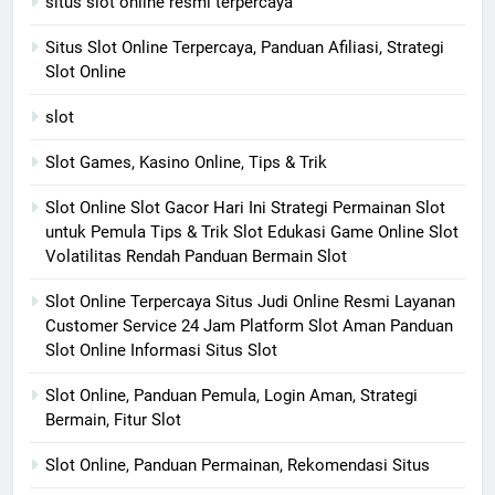
situs slot online resmi terpercaya
Situs Slot Online Terpercaya, Panduan Afiliasi, Strategi
Slot Online
slot
Slot Games, Kasino Online, Tips & Trik
Slot Online Slot Gacor Hari Ini Strategi Permainan Slot
untuk Pemula Tips & Trik Slot Edukasi Game Online Slot
Volatilitas Rendah Panduan Bermain Slot
Slot Online Terpercaya Situs Judi Online Resmi Layanan
Customer Service 24 Jam Platform Slot Aman Panduan
Slot Online Informasi Situs Slot
Slot Online, Panduan Pemula, Login Aman, Strategi
Bermain, Fitur Slot
Slot Online, Panduan Permainan, Rekomendasi Situs