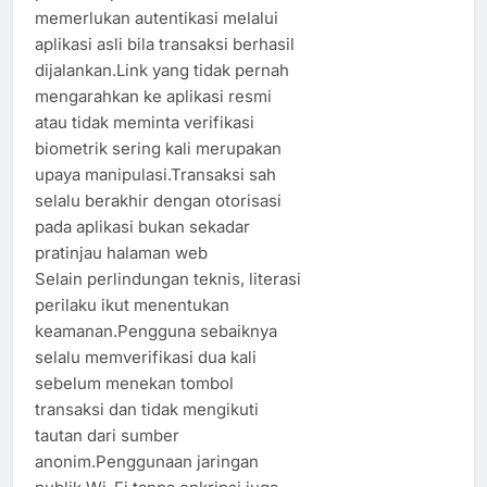
memerlukan autentikasi melalui
aplikasi asli bila transaksi berhasil
dijalankan.Link yang tidak pernah
mengarahkan ke aplikasi resmi
atau tidak meminta verifikasi
biometrik sering kali merupakan
upaya manipulasi.Transaksi sah
selalu berakhir dengan otorisasi
pada aplikasi bukan sekadar
pratinjau halaman web
Selain perlindungan teknis, literasi
perilaku ikut menentukan
keamanan.Pengguna sebaiknya
selalu memverifikasi dua kali
sebelum menekan tombol
transaksi dan tidak mengikuti
tautan dari sumber
anonim.Penggunaan jaringan