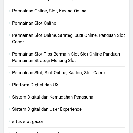
Permainan Online, Slot, Kasino Online
Permainan Slot Online
Permainan Slot Online, Strategi Judi Online, Panduan Slot
Gacor
Permainan Slot Tips Bermain Slot Slot Online Panduan
Permainan Strategi Menang Slot
Permainan Slot, Slot Online, Kasino, Slot Gacor
Platform Digital dan UX
Sistem Digital dan Kemudahan Pengguna
Sistem Digital dan User Experience
situs slot gacor