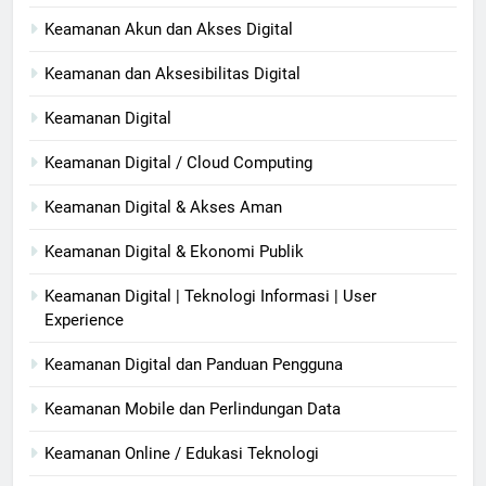
Keamanan Akun dan Akses Digital
Keamanan dan Aksesibilitas Digital
Keamanan Digital
Keamanan Digital / Cloud Computing
Keamanan Digital & Akses Aman
Keamanan Digital & Ekonomi Publik
Keamanan Digital | Teknologi Informasi | User
Experience
Keamanan Digital dan Panduan Pengguna
Keamanan Mobile dan Perlindungan Data
Keamanan Online / Edukasi Teknologi