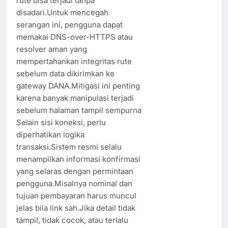
rute bisa terjadi tanpa
disadari.Untuk mencegah
serangan ini, pengguna dapat
memakai DNS-over-HTTPS atau
resolver aman yang
mempertahankan integritas rute
sebelum data dikirimkan ke
gateway DANA.Mitigasi ini penting
karena banyak manipulasi terjadi
sebelum halaman tampil sempurna
Selain sisi koneksi, perlu
diperhatikan logika
transaksi.Sistem resmi selalu
menampilkan informasi konfirmasi
yang selaras dengan permintaan
pengguna.Misalnya nominal dan
tujuan pembayaran harus muncul
jelas bila link sah.Jika detail tidak
tampil, tidak cocok, atau terlalu