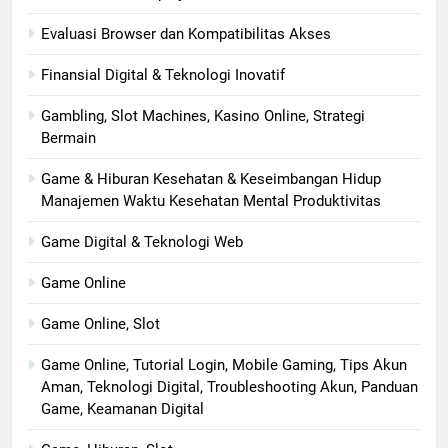
Evaluasi Browser dan Kompatibilitas Akses
Finansial Digital & Teknologi Inovatif
Gambling, Slot Machines, Kasino Online, Strategi
Bermain
Game & Hiburan Kesehatan & Keseimbangan Hidup
Manajemen Waktu Kesehatan Mental Produktivitas
Game Digital & Teknologi Web
Game Online
Game Online, Slot
Game Online, Tutorial Login, Mobile Gaming, Tips Akun
Aman, Teknologi Digital, Troubleshooting Akun, Panduan
Game, Keamanan Digital