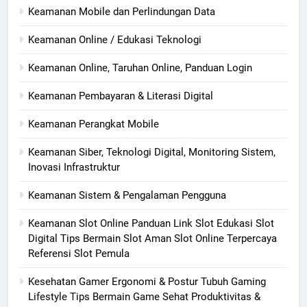
Keamanan Mobile dan Perlindungan Data
Keamanan Online / Edukasi Teknologi
Keamanan Online, Taruhan Online, Panduan Login
Keamanan Pembayaran & Literasi Digital
Keamanan Perangkat Mobile
Keamanan Siber, Teknologi Digital, Monitoring Sistem,
Inovasi Infrastruktur
Keamanan Sistem & Pengalaman Pengguna
Keamanan Slot Online Panduan Link Slot Edukasi Slot
Digital Tips Bermain Slot Aman Slot Online Terpercaya
Referensi Slot Pemula
Kesehatan Gamer Ergonomi & Postur Tubuh Gaming
Lifestyle Tips Bermain Game Sehat Produktivitas &