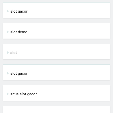
slot gacor
slot demo
slot
slot gacor
situs slot gacor