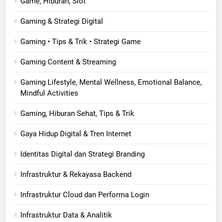
Game, Hiburan, Slot
Gaming & Strategi Digital
Gaming • Tips & Trik • Strategi Game
Gaming Content & Streaming
Gaming Lifestyle, Mental Wellness, Emotional Balance,
Mindful Activities
Gaming, Hiburan Sehat, Tips & Trik
Gaya Hidup Digital & Tren Internet
Identitas Digital dan Strategi Branding
Infrastruktur & Rekayasa Backend
Infrastruktur Cloud dan Performa Login
Infrastruktur Data & Analitik