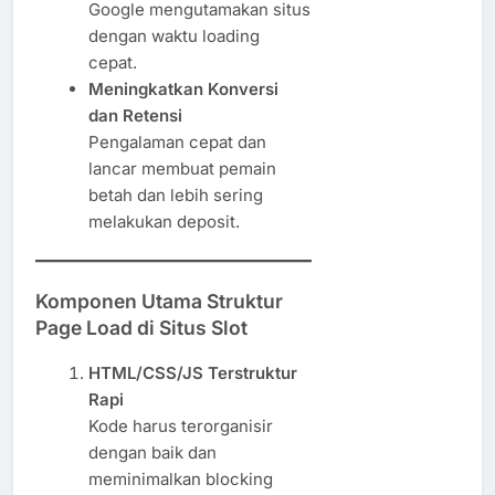
Google mengutamakan situs
dengan waktu loading
cepat.
Meningkatkan Konversi
dan Retensi
Pengalaman cepat dan
lancar membuat pemain
betah dan lebih sering
melakukan deposit.
Komponen Utama Struktur
Page Load di Situs Slot
HTML/CSS/JS Terstruktur
Rapi
Kode harus terorganisir
dengan baik dan
meminimalkan blocking