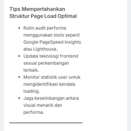
Tips Mempertahankan
Struktur Page Load Optimal
Rutin audit performa
menggunakan tools seperti
Google PageSpeed Insights
atau Lighthouse.
Update teknologi frontend
sesuai perkembangan
terbaik.
Monitor statistik user untuk
mengidentifikasi kendala
loading.
Jaga keseimbangan antara
visual menarik dan
performa.