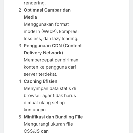
rendering.
Optimasi Gambar dan
Media
Menggunakan format
modern (WebP), kompresi
lossless, dan lazy loading.
Penggunaan CDN (Content
Delivery Network)
Mempercepat pengiriman
konten ke pengguna dari
server terdekat.
Caching Efisien
Menyimpan data statis di
browser agar tidak harus
dimuat ulang setiap
kunjungan.
Minifikasi dan Bundling File
Mengurangi ukuran file
CSS/JS dan