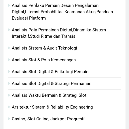
Analisis Perilaku Pemain,Desain Pengalaman
Digital,Literasi Probabilitas,Keamanan Akun,Panduan
Evaluasi Platform
Analisis Pola Permainan Digital,Dinamika Sistem
Interaktif,Studi Ritme dan Transisi
Analisis Sistem & Audit Teknologi
Analisis Slot & Pola Kemenangan
Analisis Slot Digital & Psikologi Pemain
Analisis Slot Digital & Strategi Permainan
Analisis Waktu Bermain & Strategi Slot
Arsitektur Sistem & Reliability Engineering
Casino, Slot Online, Jackpot Progresif