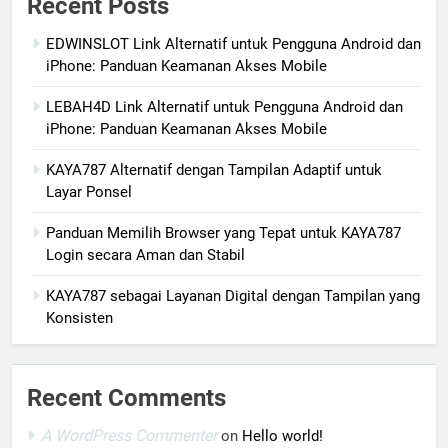
Recent Posts
EDWINSLOT Link Alternatif untuk Pengguna Android dan
iPhone: Panduan Keamanan Akses Mobile
LEBAH4D Link Alternatif untuk Pengguna Android dan
iPhone: Panduan Keamanan Akses Mobile
KAYA787 Alternatif dengan Tampilan Adaptif untuk
Layar Ponsel
Panduan Memilih Browser yang Tepat untuk KAYA787
Login secara Aman dan Stabil
KAYA787 sebagai Layanan Digital dengan Tampilan yang
Konsisten
Recent Comments
A WordPress Commenter
on
Hello world!