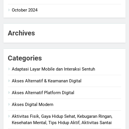
October 2024
Archives
Categories
Adaptasi Layar Mobile dan Interaksi Sentuh
Akses Alternatif & Keamanan Digital
Akses Alternatif Platform Digital
Akses Digital Modern
Aktivitas Fisik, Gaya Hidup Sehat, Kebugaran Ringan,
Kesehatan Mental, Tips Hidup Aktif, Aktivitas Santai