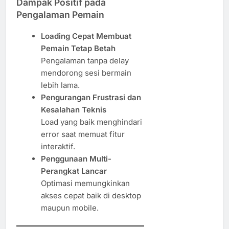
Dampak Positif pada
Pengalaman Pemain
Loading Cepat Membuat
Pemain Tetap Betah
Pengalaman tanpa delay
mendorong sesi bermain
lebih lama.
Pengurangan Frustrasi dan
Kesalahan Teknis
Load yang baik menghindari
error saat memuat fitur
interaktif.
Penggunaan Multi-
Perangkat Lancar
Optimasi memungkinkan
akses cepat baik di desktop
maupun mobile.