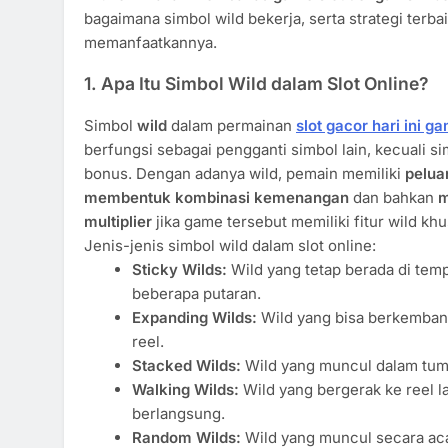
bagaimana simbol wild bekerja, serta strategi terba
memanfaatkannya.
1. Apa Itu Simbol Wild dalam Slot Online?
Simbol
wild
dalam permainan
slot gacor hari ini
berfungsi sebagai pengganti simbol lain, kecuali si
bonus. Dengan adanya wild, pemain memiliki
peluan
membentuk kombinasi kemenangan
dan bahkan
m
multiplier
jika game tersebut memiliki fitur wild khu
Jenis-jenis simbol wild dalam slot online:
Sticky Wilds:
Wild yang tetap berada di tem
beberapa putaran.
Expanding Wilds:
Wild yang bisa berkemba
reel.
Stacked Wilds:
Wild yang muncul dalam tum
Walking Wilds:
Wild yang bergerak ke reel la
berlangsung.
Random Wilds:
Wild yang muncul secara ac