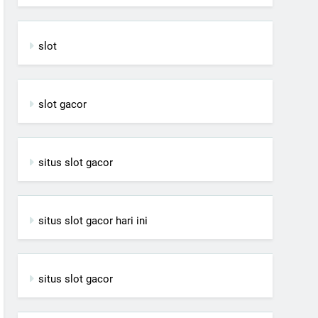
slot
slot gacor
situs slot gacor
situs slot gacor hari ini
situs slot gacor