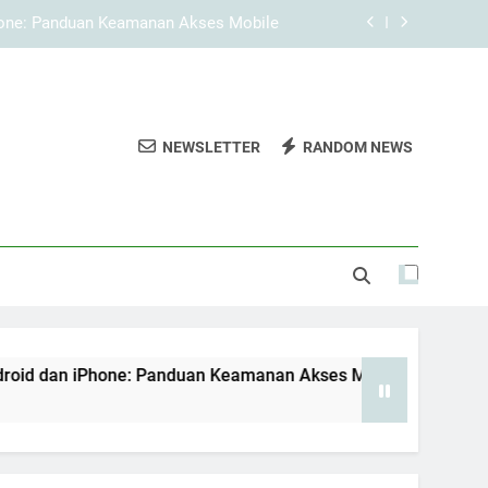
Phone: Panduan Keamanan Akses Mobile
n Tampilan Adaptif untuk Layar Ponsel
KAYA787 Login secara Aman dan Stabil
NEWSLETTER
RANDOM NEWS
hone: Panduan Keamanan Akses Mobile
Phone: Panduan Keamanan Akses Mobile
n Industri Anda.
n Tampilan Adaptif untuk Layar Ponsel
KAYA787 Login secara Aman dan Stabil
Phone: Panduan Keamanan Akses Mobile
KAYA787 Alterna
3 Weeks Ago