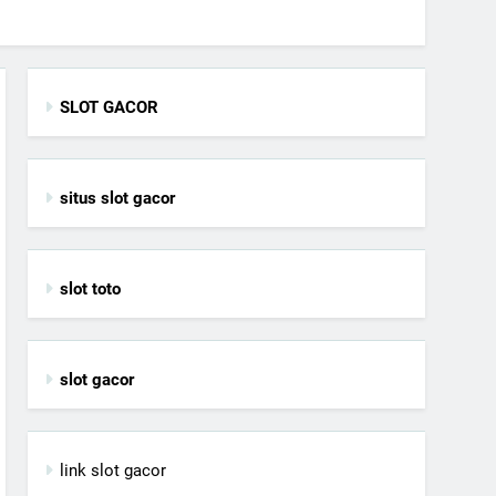
SLOT GACOR
situs slot gacor
slot toto
slot gacor
link slot gacor