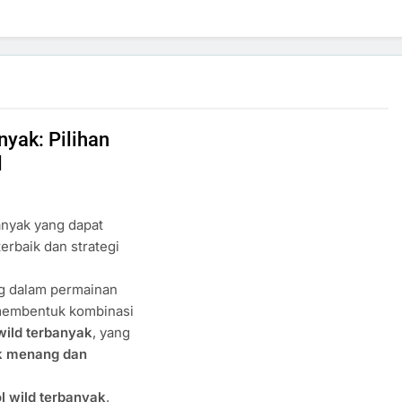
yak: Pilihan
l
anyak yang dapat
erbaik dan strategi
ng dalam permainan
 membentuk kombinasi
wild terbanyak
, yang
uk menang dan
l wild terbanyak
,