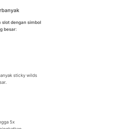
erbanyak
h
slot dengan simbol
g besar
:
nyak sticky wilds
ar.
ngga 5x
ningkatkan