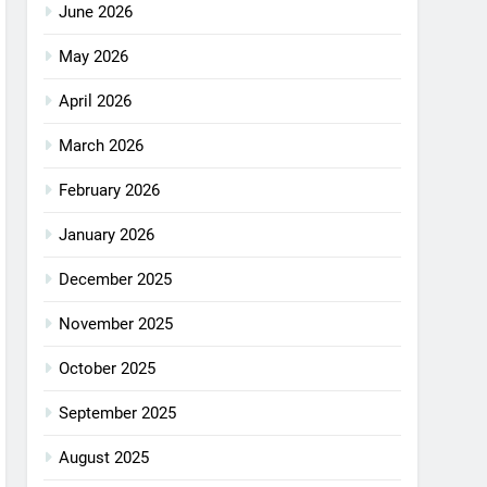
June 2026
May 2026
April 2026
March 2026
February 2026
January 2026
December 2025
November 2025
October 2025
September 2025
August 2025