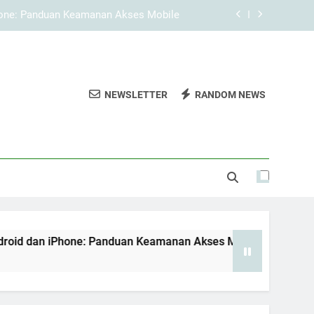
Phone: Panduan Keamanan Akses Mobile
n Tampilan Adaptif untuk Layar Ponsel
KAYA787 Login secara Aman dan Stabil
NEWSLETTER
RANDOM NEWS
hone: Panduan Keamanan Akses Mobile
Phone: Panduan Keamanan Akses Mobile
n Industri Anda.
n Tampilan Adaptif untuk Layar Ponsel
KAYA787 Login secara Aman dan Stabil
Phone: Panduan Keamanan Akses Mobile
KAYA787 Altern
3 Weeks Ago