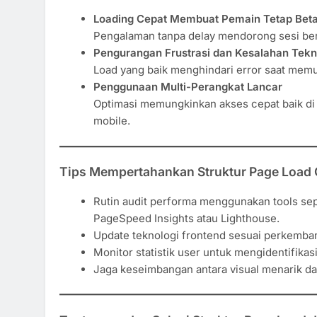
Loading Cepat Membuat Pemain Tetap Bet
Pengalaman tanpa delay mendorong sesi ber
Pengurangan Frustrasi dan Kesalahan Tekn
Load yang baik menghindari error saat memuat
Penggunaan Multi-Perangkat Lancar
Optimasi memungkinkan akses cepat baik d
mobile.
Tips Mempertahankan Struktur Page Load 
Rutin audit performa menggunakan tools sep
PageSpeed Insights atau Lighthouse.
Update teknologi frontend sesuai perkemban
Monitor statistik user untuk mengidentifikasi
Jaga keseimbangan antara visual menarik da