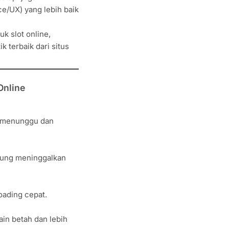
/UX) yang lebih baik
k slot online,
 terbaik dari situs
Online
n menunggu dan
ung meninggalkan
ading cepat.
in betah dan lebih