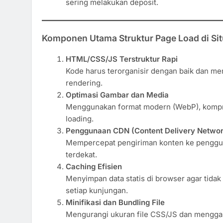
sering melakukan deposit.
Komponen Utama Struktur Page Load di Sit
HTML/CSS/JS Terstruktur Rapi
Kode harus terorganisir dengan baik dan me
rendering.
Optimasi Gambar dan Media
Menggunakan format modern (WebP), kompres
loading.
Penggunaan CDN (Content Delivery Networ
Mempercepat pengiriman konten ke penggun
terdekat.
Caching Efisien
Menyimpan data statis di browser agar tidak
setiap kunjungan.
Minifikasi dan Bundling File
Mengurangi ukuran file CSS/JS dan mengg