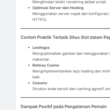
Menghindari blokir rendering akibat script.
Optimasi Server dan Hosting
Menggunakan server cepat dan konfigurasi
HTTP/2.
Contoh Praktik Terbaik Situs Slot dalam P
LeoVegas
Mengoptimalkan gambar dan menggunakan 
maksimal.
Betway Casino
Mengimplementasikan lazy loading dan minif
baik.
Casumo
Struktur kode bersih dan caching agresif un
Dampak Positif pada Pengalaman Pemain