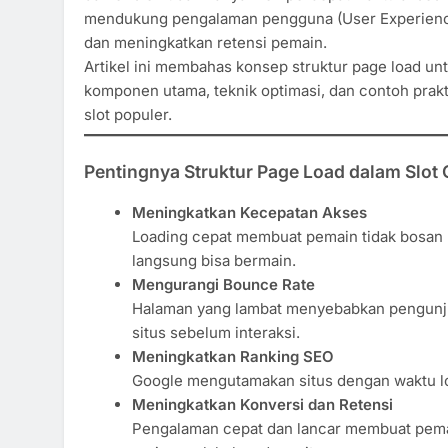
mendukung pengalaman pengguna (User Experience
dan meningkatkan retensi pemain.
Artikel ini membahas konsep struktur page load untu
komponen utama, teknik optimasi, dan contoh praktik
slot populer.
Pentingnya Struktur Page Load dalam Slot 
Meningkatkan Kecepatan Akses
Loading cepat membuat pemain tidak bosa
langsung bisa bermain.
Mengurangi Bounce Rate
Halaman yang lambat menyebabkan pengunj
situs sebelum interaksi.
Meningkatkan Ranking SEO
Google mengutamakan situs dengan waktu lo
Meningkatkan Konversi dan Retensi
Pengalaman cepat dan lancar membuat pema