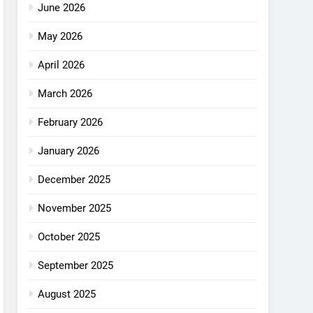
June 2026
May 2026
April 2026
March 2026
February 2026
January 2026
December 2025
November 2025
October 2025
September 2025
August 2025