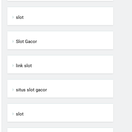
slot
Slot Gacor
link slot
situs slot gacor
slot