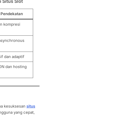
 Situs Slot
n Pendekatan
an kompresi
 asynchronous
f dan adaptif
N dan hosting
ama kesuksesan
situs
ngguna yang cepat,