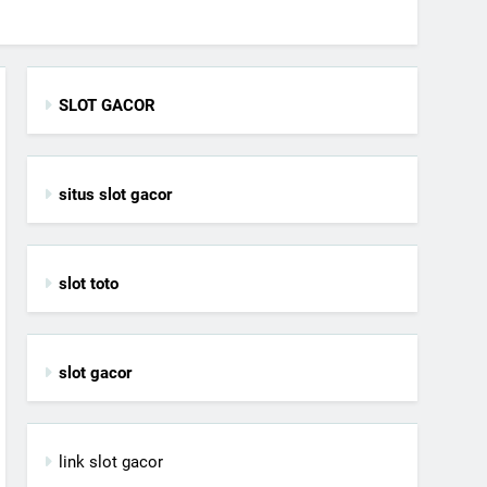
SLOT GACOR
situs slot gacor
slot toto
slot gacor
link slot gacor