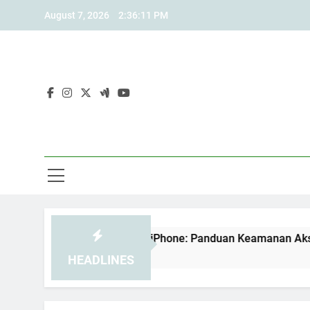
Skip
August 7, 2026
2:36:12 PM
to
content
ISE
Dapatkan 
gguna Android dan iPhone: Panduan Keamanan Akses Mobile
HEADLINES