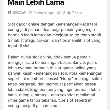
Main Lebih Lama
0
5987ca9
7 Months Ago
7 Mins
Slot gacor online dengan kemenangan kecil tapi
sering jadi pilihan ideal bagi pemain yang ingin
bermain lebih lama dan menjaga saldo tetap stabil.
Simak strategi, ciri-ciri, dan tips memilih slot yang
tepat di sini.
Dalam dunia slot online, tidak semua pemain
mengejar satu kemenangan besar. Banyak justru
lebih nyaman bermain di slot gacor online yang
banyak kasih kemenangan kecil. Pola kemenangan
seperti ini memberi sensasi “hidup”, menjaga saldo
tetap bergerak, dan membuat permainan terasa
lebih stabil. Bagi pemain yang ingin bermain lebih
lama, menguji strategi, atau sekadar menikmati
ritme game tanpa tekanan, tipe slot seperti ini
sering menjadi pilihan utama.