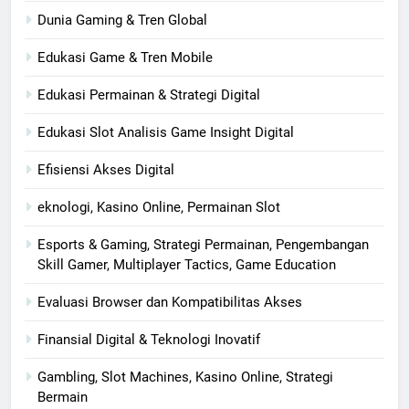
Dunia Gaming & Tren Global
Edukasi Game & Tren Mobile
Edukasi Permainan & Strategi Digital
Edukasi Slot Analisis Game Insight Digital
Efisiensi Akses Digital
eknologi, Kasino Online, Permainan Slot
Esports & Gaming, Strategi Permainan, Pengembangan
Skill Gamer, Multiplayer Tactics, Game Education
Evaluasi Browser dan Kompatibilitas Akses
Finansial Digital & Teknologi Inovatif
Gambling, Slot Machines, Kasino Online, Strategi
Bermain