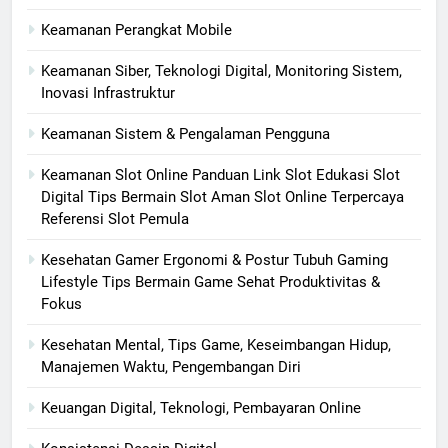
Keamanan Perangkat Mobile
Keamanan Siber, Teknologi Digital, Monitoring Sistem,
Inovasi Infrastruktur
Keamanan Sistem & Pengalaman Pengguna
Keamanan Slot Online Panduan Link Slot Edukasi Slot
Digital Tips Bermain Slot Aman Slot Online Terpercaya
Referensi Slot Pemula
Kesehatan Gamer Ergonomi & Postur Tubuh Gaming
Lifestyle Tips Bermain Game Sehat Produktivitas &
Fokus
Kesehatan Mental, Tips Game, Keseimbangan Hidup,
Manajemen Waktu, Pengembangan Diri
Keuangan Digital, Teknologi, Pembayaran Online