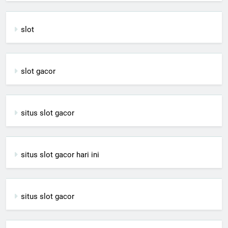
slot
slot gacor
situs slot gacor
situs slot gacor hari ini
situs slot gacor