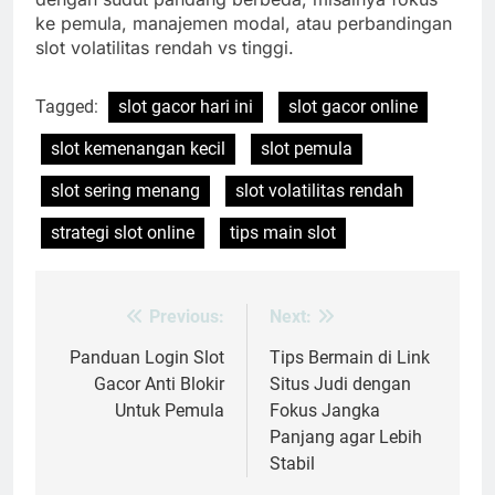
ke pemula, manajemen modal, atau perbandingan
slot volatilitas rendah vs tinggi.
Tagged:
slot gacor hari ini
slot gacor online
slot kemenangan kecil
slot pemula
slot sering menang
slot volatilitas rendah
strategi slot online
tips main slot
Previous:
Next:
Post
navigation
Panduan Login Slot
Tips Bermain di Link
Gacor Anti Blokir
Situs Judi dengan
Untuk Pemula
Fokus Jangka
Panjang agar Lebih
Stabil