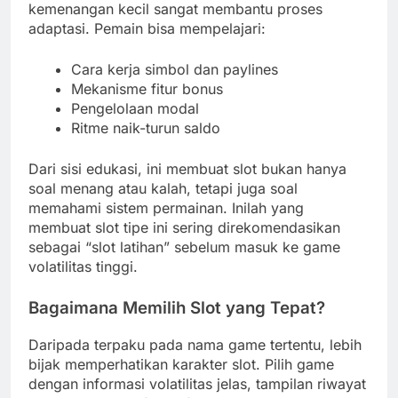
kemenangan kecil sangat membantu proses
adaptasi. Pemain bisa mempelajari:
Cara kerja simbol dan paylines
Mekanisme fitur bonus
Pengelolaan modal
Ritme naik-turun saldo
Dari sisi edukasi, ini membuat slot bukan hanya
soal menang atau kalah, tetapi juga soal
memahami sistem permainan. Inilah yang
membuat slot tipe ini sering direkomendasikan
sebagai “slot latihan” sebelum masuk ke game
volatilitas tinggi.
Bagaimana Memilih Slot yang Tepat?
Daripada terpaku pada nama game tertentu, lebih
bijak memperhatikan karakter slot. Pilih game
dengan informasi volatilitas jelas, tampilan riwayat