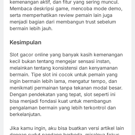
kemenangan aktif, dan fitur yang sering muncul.
Membaca deskripsi game, mencoba mode demo,
serta memperhatikan review pemain lain juga
menjadi bagian dari membangun trust sebelum
bermain lebih jauh.
Kesimpulan
Slot gacor online yang banyak kasih kemenangan
kecil bukan tentang mengejar sensasi instan,
melainkan tentang konsistensi dan kenyamanan
bermain. Tipe slot ini cocok untuk pemain yang
ingin bermain lebih lama, mengatur tempo, dan
menikmati permainan tanpa tekanan modal besar.
Dengan pendekatan yang tepat, slot seperti ini
bisa menjadi fondasi kuat untuk membangun
pengalaman bermain yang lebih terkontrol dan
berkelanjutan.
Jika kamu ingin, aku bisa buatkan versi artikel lain
dengan sudut pandang berbeda, misalnya fokus