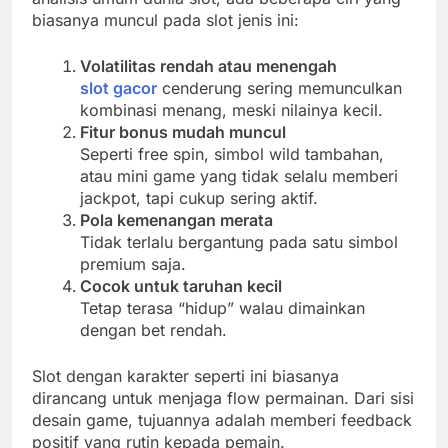
biasanya muncul pada slot jenis ini:
Volatilitas rendah atau menengah
slot gacor
cenderung sering memunculkan
kombinasi menang, meski nilainya kecil.
Fitur bonus mudah muncul
Seperti free spin, simbol wild tambahan,
atau mini game yang tidak selalu memberi
jackpot, tapi cukup sering aktif.
Pola kemenangan merata
Tidak terlalu bergantung pada satu simbol
premium saja.
Cocok untuk taruhan kecil
Tetap terasa “hidup” walau dimainkan
dengan bet rendah.
Slot dengan karakter seperti ini biasanya
dirancang untuk menjaga flow permainan. Dari sisi
desain game, tujuannya adalah memberi feedback
positif yang rutin kepada pemain.