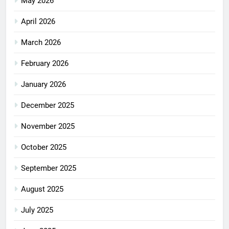
May 2026
April 2026
March 2026
February 2026
January 2026
December 2025
November 2025
October 2025
September 2025
August 2025
July 2025