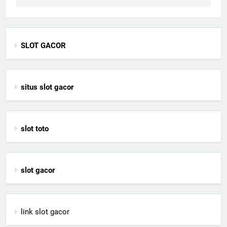
SLOT GACOR
situs slot gacor
slot toto
slot gacor
link slot gacor