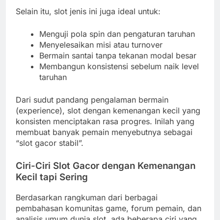
Selain itu, slot jenis ini juga ideal untuk:
Menguji pola spin dan pengaturan taruhan
Menyelesaikan misi atau turnover
Bermain santai tanpa tekanan modal besar
Membangun konsistensi sebelum naik level
taruhan
Dari sudut pandang pengalaman bermain
(experience), slot dengan kemenangan kecil yang
konsisten menciptakan rasa progres. Inilah yang
membuat banyak pemain menyebutnya sebagai
“slot gacor stabil”.
Ciri-Ciri Slot Gacor dengan Kemenangan
Kecil tapi Sering
Berdasarkan rangkuman dari berbagai
pembahasan komunitas game, forum pemain, dan
analisis umum dunia slot, ada beberapa ciri yang