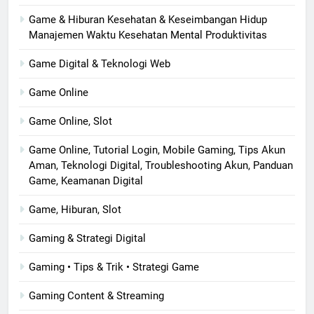
Game & Hiburan Kesehatan & Keseimbangan Hidup
Manajemen Waktu Kesehatan Mental Produktivitas
Game Digital & Teknologi Web
Game Online
Game Online, Slot
Game Online, Tutorial Login, Mobile Gaming, Tips Akun
Aman, Teknologi Digital, Troubleshooting Akun, Panduan
Game, Keamanan Digital
Game, Hiburan, Slot
Gaming & Strategi Digital
Gaming • Tips & Trik • Strategi Game
Gaming Content & Streaming