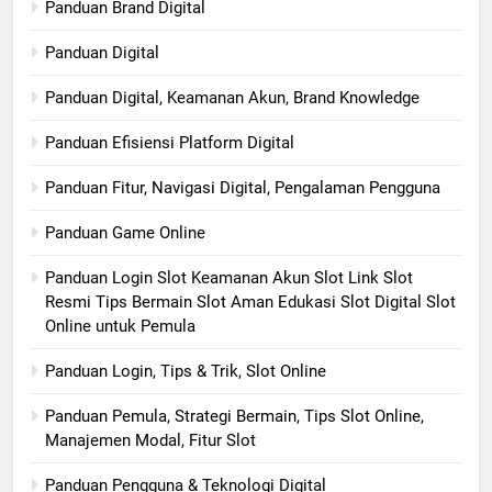
Panduan Brand Digital
Panduan Digital
Panduan Digital, Keamanan Akun, Brand Knowledge
Panduan Efisiensi Platform Digital
Panduan Fitur, Navigasi Digital, Pengalaman Pengguna
Panduan Game Online
Panduan Login Slot Keamanan Akun Slot Link Slot
Resmi Tips Bermain Slot Aman Edukasi Slot Digital Slot
Online untuk Pemula
Panduan Login, Tips & Trik, Slot Online
Panduan Pemula, Strategi Bermain, Tips Slot Online,
Manajemen Modal, Fitur Slot
Panduan Pengguna & Teknologi Digital