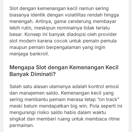
Slot dengan kemenangan kecil namun sering
biasanya identik dengan volatilitas rendah hingga
menengah. Artinya, game cenderung membayar
lebih rutin, meskipun nominalnya tidak terlalu
besar. Konsep ini banyak diadopsi oleh provider
slot modern karena cocok untuk pemain pemula
maupun pemain berpengalaman yang ingin
menjaga bankroll.
Mengapa Slot dengan Kemenangan Kecil
Banyak Diminati?
Salah satu alasan utamanya adalah kontrol emosi
dan manajemen saldo. Kemenangan kecil yang
sering membantu pemain merasa tetap “on track”
meski belum mendapatkan big win. Pola seperti ini
mengurangi risiko saldo habis dalam waktu
singkat dan memberi ruang untuk membaca ritme
permainan.